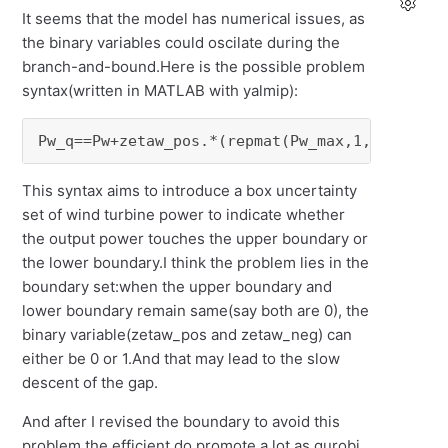
It seems that the model has numerical issues, as
the binary variables could oscilate during the
branch-and-bound.Here is the possible problem
syntax(written in MATLAB with yalmip):
Pw_q==Pw+zetaw_pos.*(repmat(Pw_max,1,T)-Pw)-z
This syntax aims to introduce a box uncertainty
set of wind turbine power to indicate whether
the output power touches the upper boundary or
the lower boundary.I think the problem lies in the
boundary set:when the upper boundary and
lower boundary remain same(say both are 0), the
binary variable(zetaw_pos and zetaw_neg) can
either be 0 or 1.And that may lead to the slow
descent of the gap.
And after I revised the boundary to avoid this
problem,the efficient do promote a lot,as gurobi