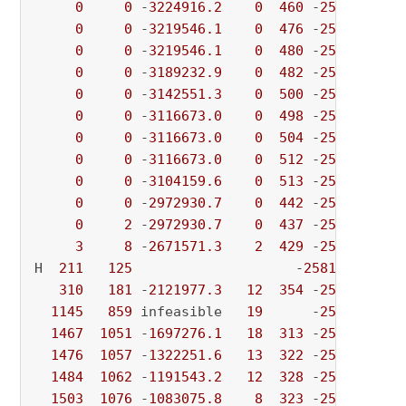
0
0
 -
3224916.2
0
460
 -
2581.4523
 
0
0
 -
3219546.1
0
476
 -
2581.4523
 
0
0
 -
3219546.1
0
480
 -
2581.4523
 
0
0
 -
3189232.9
0
482
 -
2581.4523
 
0
0
 -
3142551.3
0
500
 -
2581.4523
 
0
0
 -
3116673.0
0
498
 -
2581.4523
 
0
0
 -
3116673.0
0
504
 -
2581.4523
 
0
0
 -
3116673.0
0
512
 -
2581.4523
 
0
0
 -
3104159.6
0
513
 -
2581.4523
 
0
0
 -
2972930.7
0
442
 -
2581.4523
 
0
2
 -
2972930.7
0
437
 -
2581.4523
 
3
8
 -
2671571.3
2
429
 -
2581.4523
 
H  
211
125
                    -
2581.543570
 
310
181
 -
2121977.3
12
354
 -
2581.5436
 
1145
859
 infeasible   
19
      -
2581.5436
 
1467
1051
 -
1697276.1
18
313
 -
2581.5436
 
1476
1057
 -
1322251.6
13
322
 -
2581.5436
 
1484
1062
 -
1191543.2
12
328
 -
2581.5436
 
1503
1076
 -
1083075.8
8
323
 -
2581.5436
 