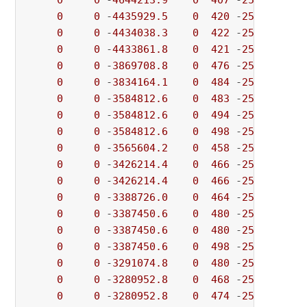
0
0
 -
4644213.9
0
407
 -
2581.4523
 
0
0
 -
4435929.5
0
420
 -
2581.4523
 
0
0
 -
4434038.3
0
422
 -
2581.4523
 
0
0
 -
4433861.8
0
421
 -
2581.4523
 
0
0
 -
3869708.8
0
476
 -
2581.4523
 
0
0
 -
3834164.1
0
484
 -
2581.4523
 
0
0
 -
3584812.6
0
483
 -
2581.4523
 
0
0
 -
3584812.6
0
494
 -
2581.4523
 
0
0
 -
3584812.6
0
498
 -
2581.4523
 
0
0
 -
3565604.2
0
458
 -
2581.4523
 
0
0
 -
3426214.4
0
466
 -
2581.4523
 
0
0
 -
3426214.4
0
466
 -
2581.4523
 
0
0
 -
3388726.0
0
464
 -
2581.4523
 
0
0
 -
3387450.6
0
480
 -
2581.4523
 
0
0
 -
3387450.6
0
480
 -
2581.4523
 
0
0
 -
3387450.6
0
498
 -
2581.4523
 
0
0
 -
3291074.8
0
480
 -
2581.4523
 
0
0
 -
3280952.8
0
468
 -
2581.4523
 
0
0
 -
3280952.8
0
474
 -
2581.4523
 