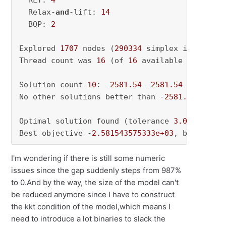
  RLT: 
4
  Relax-
and
-lift: 
14
  BQP: 
2
Explored 
1707
 nodes (
290334
 simplex iteration
Thread count was 
16
 (of 
16
 available processor
Solution count 
10
: -
2581.54
 -
2581.54
 -
2581.45
No other solutions better than -
2581.54
Optimal solution found (tolerance 
3.00e-02
)

Best objective -
2.581543575333e+03
, best boun
I'm wondering if there is still some numeric
issues since the gap suddenly steps from 987%
to 0.And by the way, the size of the model can't
be reduced anymore since I have to construct
the kkt condition of the model,which means I
need to introduce a lot binaries to slack the