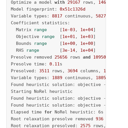
Optimize a model 
with
29167
 rows, 
14644
 colum
Model fingerprint: 
0x51c1326d
Variable types: 
8817
 continuous, 
5827
 integer
Coefficient statistics:

  Matrix 
range
     [
1e-03
, 
1e+04
]

  Objective 
range
  [
1e+01
, 
1e+03
]

  Bounds 
range
     [
1e+00
, 
1e+00
]

  RHS 
range
        [
3e-14
, 
1e+04
]

Presolve removed 
25656
 rows 
and
10950
 columns

Presolve time: 
0.11
s

Presolved: 
3511
 rows, 
3694
 columns, 
13776
 nonz
Variable types: 
1889
 continuous, 
1805
 integer
Found heuristic solution: objective -
2581.451
Starting NoRel heuristic

Found heuristic solution: objective -
2581.452
Found heuristic solution: objective -
2581.452
Elapsed time 
for
 NoRel heuristic: 6s (best bo
Root relaxation presolve removed 
936
 rows 
and
Root relaxation presolved: 
2575
 rows, 
2758
 co