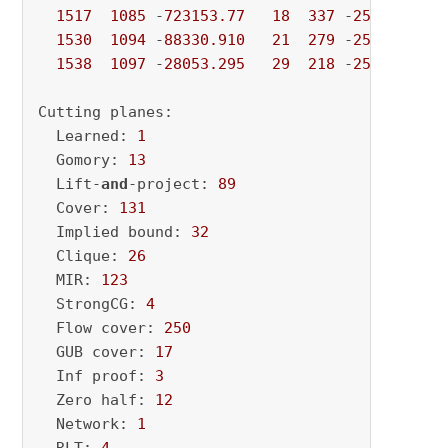
1517
1085
 -
723153.77
18
337
 -
2581.5436
 
1530
1094
 -
88330.910
21
279
 -
2581.5436
 
1538
1097
 -
28053.295
29
218
 -
2581.5436
 
Cutting planes:

  Learned: 
1
  Gomory: 
13
  Lift-
and
-project: 
89
  Cover: 
131
  Implied bound: 
32
  Clique: 
26
  MIR: 
123
  StrongCG: 
4
  Flow cover: 
250
  GUB cover: 
17
  Inf proof: 
3
  Zero half: 
12
  Network: 
1