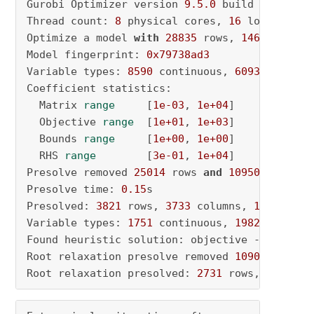
Gurobi Optimizer version 
9.5
.0
 build v9
.5
.0
rc
Thread count: 
8
 physical cores, 
16
 logical pr
Optimize a model 
with
28835
 rows, 
14683
 colum
Model fingerprint: 
0x79738ad3
Variable types: 
8590
 continuous, 
6093
 integer
Coefficient statistics:

  Matrix 
range
     [
1e-03
, 
1e+04
]

  Objective 
range
  [
1e+01
, 
1e+03
]

  Bounds 
range
     [
1e+00
, 
1e+00
]

  RHS 
range
        [
3e-01
, 
1e+04
]

Presolve removed 
25014
 rows 
and
10950
 columns

Presolve time: 
0.15
s

Presolved: 
3821
 rows, 
3733
 columns, 
14172
 nonz
Variable types: 
1751
 continuous, 
1982
 integer
Found heuristic solution: objective -
213869.9
Root relaxation presolve removed 
1090
 rows 
an
Root relaxation presolved: 
2731
 rows, 
2645
 co