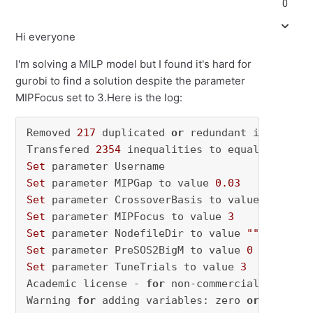
0
Hi everyone
I'm solving a MILP model but I found it's hard for
gurobi to find a solution despite the parameter
MIPFocus set to 3.Here is the log:
Removed 
217
 duplicated 
or
 redundant inequaliti
Transfered 
2354
Set
Set
 parameter MIPGap to value 
0.03
Set
 parameter CrossoverBasis to value 
0
Set
 parameter MIPFocus to value 
3
Set
 parameter NodefileDir to value 
""
Set
 parameter PreSOS2BigM to value 
0
Set
 parameter TuneTrials to value 
3
Academic license - 
for
 non-commercial use onl
Warning 
for
 adding variables: zero 
or
 small (