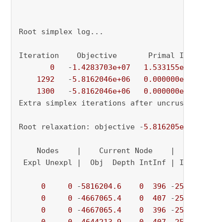
Root simplex log...

Iteration    Objective       Primal Inf.    Du
0
   -
1.4283703e+07
1.533155e+04
0.
1292
   -
5.8162046e+06
0.000000e+00
0.
1300
   -
5.8162046e+06
0.000000e+00
0.
Extra simplex iterations after uncrush: 
8
Root relaxation: objective -
5.816205e+06
, 
130
    Nodes    |    Current Node    |     Object
 Expl Unexpl |  Obj  Depth IntInf | Incumbent 
0
0
 -
5816204.6
0
396
 -
2581.4523
 
0
0
 -
4667065.4
0
407
 -
2581.4523
 
0
0
 -
4667065.4
0
396
 -
2581.4523
 