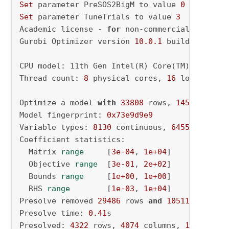
Set
 parameter PreSOS2BigM to value 
0
Set
 parameter TuneTrials to value 
3
Academic license - 
for
 non-commercial use onl
Gurobi Optimizer version 
10.0
.1
 build v10
.0
.1
CPU model: 11th Gen Intel(R) Core(TM) i7-1180
Thread count: 
8
 physical cores, 
16
 logical pr
Optimize a model 
with
33808
 rows, 
14585
 colum
Model fingerprint: 
0x73e9d9e9
Variable types: 
8130
 continuous, 
6455
 integer
Coefficient statistics:

  Matrix 
range
     [
3e-04
, 
1e+04
]

  Objective 
range
  [
3e-01
, 
2e+02
]

  Bounds 
range
     [
1e+00
, 
1e+00
]

  RHS 
range
        [
1e-03
, 
1e+04
]

Presolve removed 
29486
 rows 
and
10511
 columns

Presolve time: 
0.41
s

Presolved: 
4322
 rows, 
4074
 columns, 
14508
 nonz