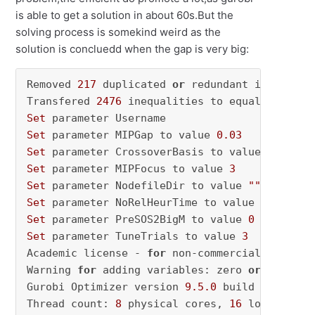
is able to get a solution in about 60s.But the
solving process is somekind weird as the
solution is concluedd when the gap is very big:
Removed 
217
 duplicated 
or
 redundant inequaliti
Transfered 
2476
Set
Set
 parameter MIPGap to value 
0.03
Set
 parameter CrossoverBasis to value 
0
Set
 parameter MIPFocus to value 
3
Set
 parameter NodefileDir to value 
""
Set
 parameter NoRelHeurTime to value 
5
Set
 parameter PreSOS2BigM to value 
0
Set
 parameter TuneTrials to value 
3
Academic license - 
for
 non-commercial use onl
Warning 
for
 adding variables: zero 
or
 small (
Gurobi Optimizer version 
9.5
.0
 build v9
.5
.0
rc
Thread count: 
8
 physical cores, 
16
 logical pr