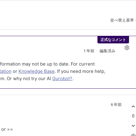
並べ替え基準
正式なコメント
1 年前
編集済み
formation may not be up to date. For current
ation
or
Knowledge Base
. If you need more help,
m. Or why not try our AI
Gurobot?
.
6 年前
0
= or ==