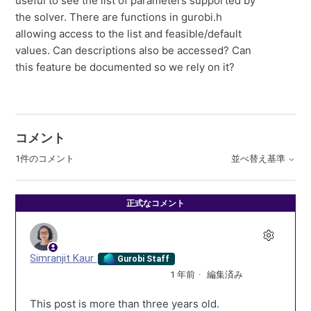
useful to see the list of parameters supported by
the solver. There are functions in gurobi.h
allowing access to the list and feasible/default
values. Can descriptions also be accessed? Can
this feature be documented so we rely on it?
コメント
1件のコメント
並べ替え基準
正式なコメント
Simranjit Kaur
Gurobi Staff
1 年前
編集済み
This post is more than three years old.