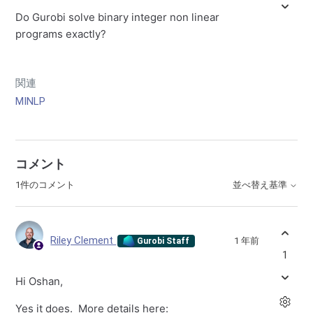
Do Gurobi solve binary integer non linear
programs exactly?
関連
MINLP
コメント
1件のコメント
並べ替え基準
Riley Clement
1 年前
Gurobi Staff
1
Hi Oshan,
Yes it does. More details here: