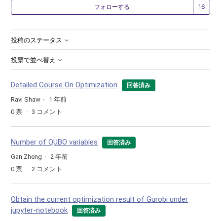
1
フォローする
投稿のステータス
投票で並べ替え
Detailed Course On Optimization
回答済み
Ravi Shaw
1 年前
0
票
3
コメント
Number of QUBO variables
回答済み
Gan Zheng
2 年前
0
票
2
コメント
Obtain the current optimization result of Gurobi under
jupyter-notebook
回答済み