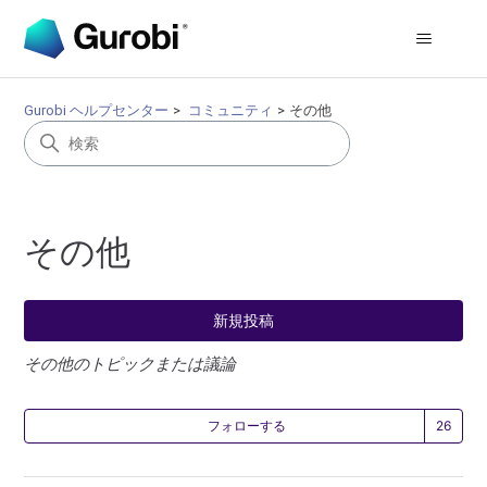
Gurobi ヘルプセンター
コミュニティ
その他
その他
新規投稿
その他のトピックまたは議論
2
フォローする