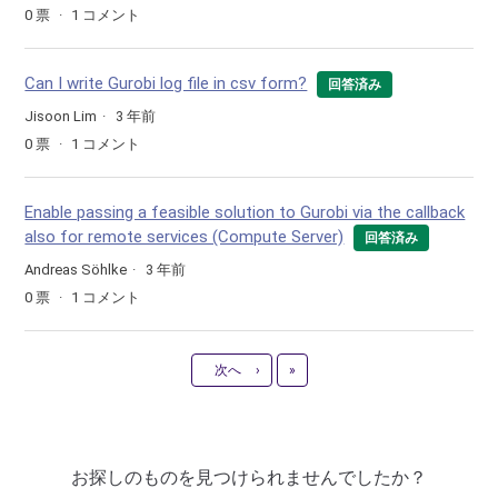
0
票
1
コメント
Can I write Gurobi log file in csv form?
回答済み
Jisoon Lim
3 年前
0
票
1
コメント
Enable passing a feasible solution to Gurobi via the callback
also for remote services (Compute Server)
回答済み
Andreas Söhlke
3 年前
0
票
1
コメント
最新
次へ
›
»
お探しのものを見つけられませんでしたか？