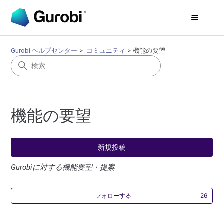
Gurobi ヘルプセンター
コミュニティ
機能の要望
機能の要望
新規投稿
Gurobiに対する機能要望・提案
2
フォローする