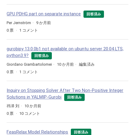
GPU PDHG part on separate instance
回答済み
Per Jernström
9 か月前
0
票
1
コメント
gurobipy 13.0.0b1 not available on ubuntu server 20.04 LTS,
python3.9?
回答済み
Giordano Giambartolomei
10 か月前
編集済み
0
票
1
コメント
Inquiry on Stopping Solver After Two Non-Positive Integer
Solutions in YALMIP-Gurobi
回答済み
祎泽 刘
10 か月前
0
票
10
コメント
FeasRelax Model Relationships
回答済み