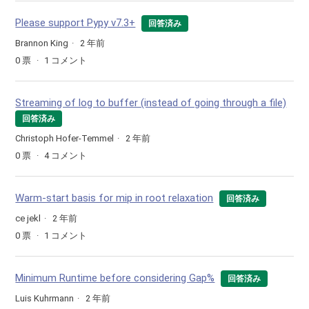
Please support Pypy v7.3+
回答済み
Brannon King
2 年前
0
票
1
コメント
Streaming of log to buffer (instead of going through a file)
回答済み
Christoph Hofer-Temmel
2 年前
0
票
4
コメント
Warm-start basis for mip in root relaxation
回答済み
ce jekl
2 年前
0
票
1
コメント
Minimum Runtime before considering Gap%
回答済み
Luis Kuhrmann
2 年前