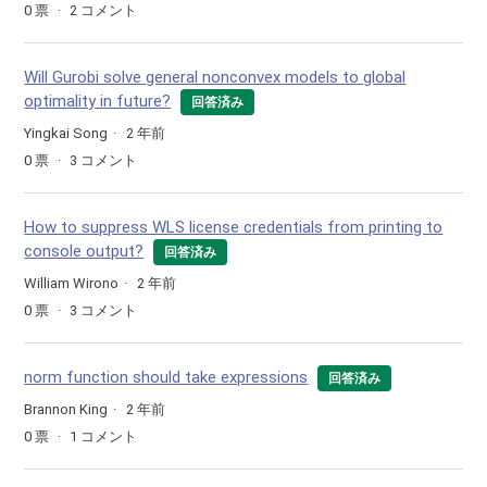
0
票
2
コメント
Will Gurobi solve general nonconvex models to global
optimality in future?
回答済み
Yingkai Song
2 年前
0
票
3
コメント
How to suppress WLS license credentials from printing to
console output?
回答済み
William Wirono
2 年前
0
票
3
コメント
norm function should take expressions
回答済み
Brannon King
2 年前
0
票
1
コメント