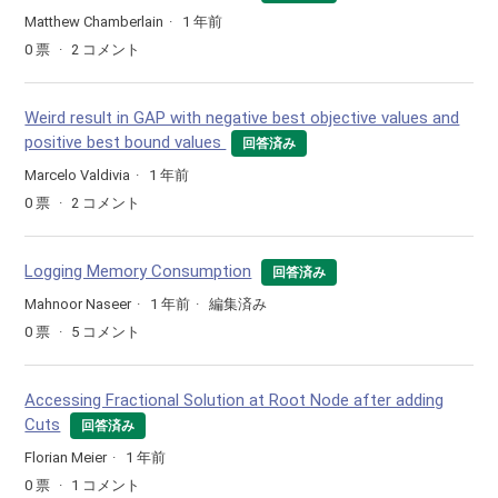
Matthew Chamberlain
1 年前
0
票
2
コメント
Weird result in GAP with negative best objective values and
positive best bound values
回答済み
Marcelo Valdivia
1 年前
0
票
2
コメント
Logging Memory Consumption
回答済み
Mahnoor Naseer
1 年前
編集済み
0
票
5
コメント
Accessing Fractional Solution at Root Node after adding
Cuts
回答済み
Florian Meier
1 年前
0
票
1
コメント