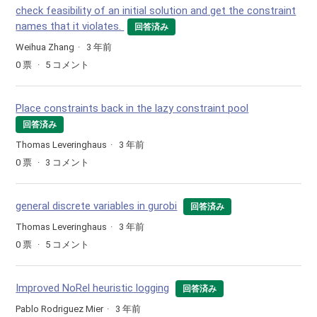
check feasibility of an initial solution and get the constraint
names that it violates.
回答済み
Weihua Zhang
3 年前
0
票
5
コメント
Place constraints back in the lazy constraint pool
回答済み
Thomas Leveringhaus
3 年前
0
票
3
コメント
general discrete variables in gurobi
回答済み
Thomas Leveringhaus
3 年前
0
票
5
コメント
Improved NoRel heuristic logging
回答済み
Pablo Rodriguez Mier
3 年前