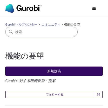
Gurobi ヘルプセンター
コミュニティ
機能の要望
機能の要望
新規投稿
Gurobiに対する機能要望・提案
2
フォローする