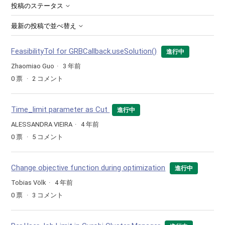
投稿のステータス
最新の投稿で並べ替え
FeasibilityTol for GRBCallback.useSolution()
進行中
Zhaomiao Guo
3 年前
0
票
2
コメント
Time_limit parameter as Cut
進行中
ALESSANDRA VIEIRA
4 年前
0
票
5
コメント
Change objective function during optimization
進行中
Tobias Völk
4 年前
0
票
3
コメント