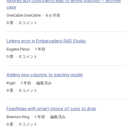
Ignored lazy constraints lead to wrong solution -- another
case
OneCable OneCable
6 か月前
0
票
0
コメント
Linking error in Embarcadero RAD Studio
Eugene Parus
1 年前
0
票
0
コメント
Adding new columns to existing model
Krypt
1 年前
編集済み
0
票
0
コメント
FeasRelax with smart choice of cons to drop
Brannon King
1 年前
編集済み
0
票
0
コメント