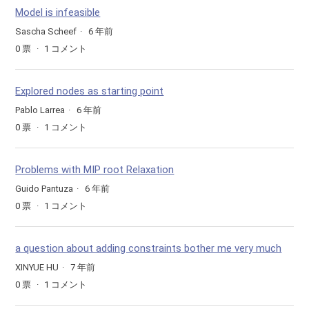
Model is infeasible
Sascha Scheef
6 年前
0
票
1
コメント
Explored nodes as starting point
Pablo Larrea
6 年前
0
票
1
コメント
Problems with MIP root Relaxation
Guido Pantuza
6 年前
0
票
1
コメント
a question about adding constraints bother me very much
XINYUE HU
7 年前
0
票
1
コメント