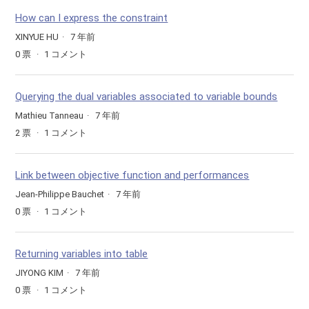
How can I express the constraint
XINYUE HU
7 年前
0
票
1
コメント
Querying the dual variables associated to variable bounds
Mathieu Tanneau
7 年前
2
票
1
コメント
Link between objective function and performances
Jean-Philippe Bauchet
7 年前
0
票
1
コメント
Returning variables into table
JIYONG KIM
7 年前
0
票
1
コメント