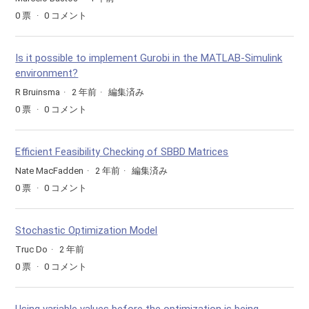
0
票
0
コメント
Is it possible to implement Gurobi in the MATLAB-Simulink
environment?
R Bruinsma
2 年前
編集済み
0
票
0
コメント
Efficient Feasibility Checking of SBBD Matrices
Nate MacFadden
2 年前
編集済み
0
票
0
コメント
Stochastic Optimization Model
Truc Do
2 年前
0
票
0
コメント