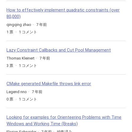
How to effectively implement quadratic constraints (over
80,000)
qingqing zhao
7 年前
1
票
1
コメント
Lazy Constraint Callbacks and Cut Pool Management
Thomas Kleinert
7 年前
3
票
1
コメント
CMake generated Makefile throws link error
Legend nno
7 年前
0
票
1
コメント
Looking for examples for Orienteering Problems with Time
Windows and Working Time (Breaks)
Florian Schneider
7 年前
編集済み