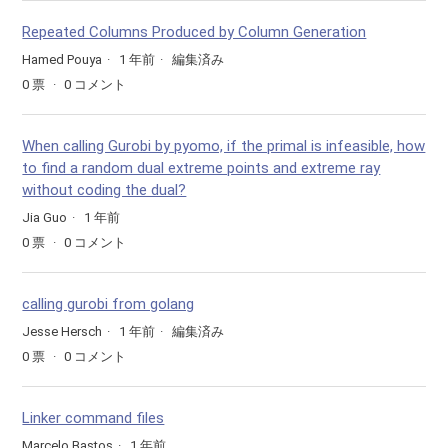
Repeated Columns Produced by Column Generation
Hamed Pouya
1 年前
編集済み
0
票
0
コメント
When calling Gurobi by pyomo, if the primal is infeasible, how
to find a random dual extreme points and extreme ray
without coding the dual?
Jia Guo
1 年前
0
票
0
コメント
calling gurobi from golang
Jesse Hersch
1 年前
編集済み
0
票
0
コメント
Linker command files
Marcelo Bastos
1 年前