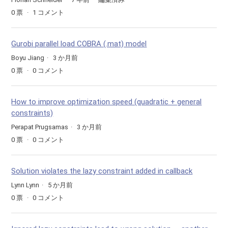
0
票
1
コメント
Gurobi parallel load COBRA (.mat) model
Boyu Jiang
3 か月前
0
票
0
コメント
How to improve optimization speed (quadratic + general
constraints)
Perapat Prugsamas
3 か月前
0
票
0
コメント
Solution violates the lazy constraint added in callback
Lynn Lynn
5 か月前
0
票
0
コメント