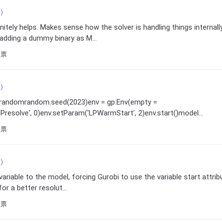
)
itely helps. Makes sense how the solver is handling things internally
 adding a dummy binary as M...
投票
)
 randomrandom.seed(2023)env = gp.Env(empty =
Presolve', 0)env.setParam('LPWarmStart', 2)env.start()model...
投票
)
ariable to the model, forcing Gurobi to use the variable start attrib
for a better resolut...
投票