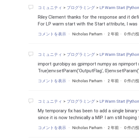
コミュニティ
プログラミング
LP Warm Start (Python
Riley Clement thanks for the response and it defin
For LP warm start with the Start attribute, I was
コメントを表示
Nicholas Parham
2 年前
0 件の
コミュニティ
プログラミング
LP Warm Start (Python
import gurobipy as gpimport numpy as npimport
True)env.setParam('OutputFlag', 0)env.setParam('
コメントを表示
Nicholas Parham
2 年前
0 件の
コミュニティ
プログラミング
LP Warm Start (Python
My temporary fix has been to add a single binary v
since it is now technically a MIP. I am still hoping 
コメントを表示
Nicholas Parham
2 年前
0 件の