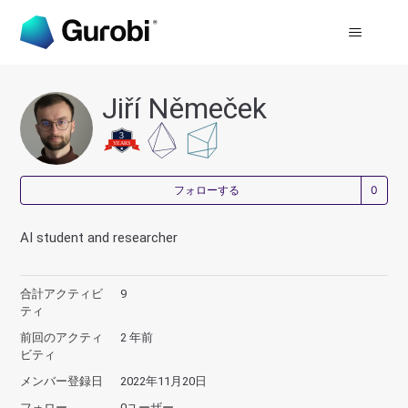
Jiří Němeček
0
フォローする
AI student and researcher
合計アクティビ
9
ティ
前回のアクティ
2 年前
ビティ
メンバー登録日
2022年11月20日
フォロー
0ユーザー