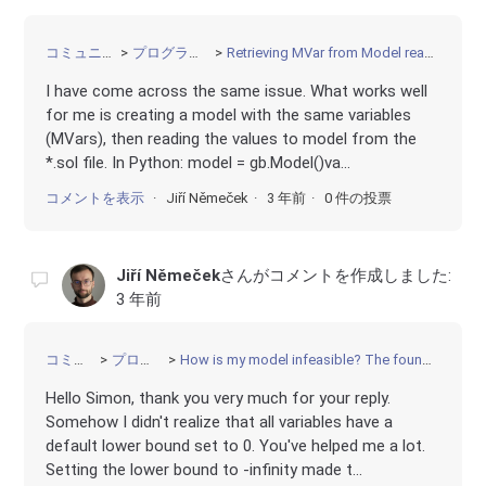
コミュニティ
プログラミング
Retrieving MVar from Model read from file
I have come across the same issue. What works well
for me is creating a model with the same variables
(MVars), then reading the values to model from the
*.sol file. In Python: model = gb.Model()va...
コメントを表示
Jiří Němeček
3 年前
0 件の投票
Jiří Němeček
さんがコメントを作成しました:
3 年前
コミュニティ
プログラミング
How is my model infeasible? The found IIS looks like 6 linear equations.
Hello Simon, thank you very much for your reply.
Somehow I didn't realize that all variables have a
default lower bound set to 0. You've helped me a lot.
Setting the lower bound to -infinity made t...