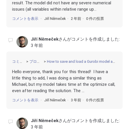
result. The model did not have any severe numerical
issues (all variables within relative range up...
コメントを表示
Jiří Němeček
2 年前
0 件の投票
Jiří Němeček
さんがコメントを作成しました:
3 年前
コミュニティ
プログラミング
How to save and load a Gurobi model and solution without rerunning the model after loading
Hello everyone, thank you for this thread! I have a
little thing to add, I was doing a similar thing as
Michael, but my model takes time at the optimize call,
even after reading the solution. The ...
コメントを表示
Jiří Němeček
3 年前
0 件の投票
Jiří Němeček
さんがコメントを作成しました:
3 年前