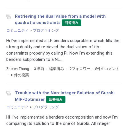
Retrieving the dual value from a model with
quadratic constraints
回答済み
コミュニティ
プログラミング
Hi I've implemented a LP benders subproblem which fills the
strong duality and retrieved the dual values of its
constraints properly by calling Pi. Now I'm extending this
benders subproblem to a NL...
Zheren Zhang
3 年前
編集済み
2フォロワー
8件のコメント
0 件の投票
Trouble with the Non-Integer Solution of Gurobi
MIP-Optimizer
回答済み
コミュニティ
プログラミング
Hi I've implemented a benders decomposition and now I'm
comparing its solution to the one of Gurobi. All integer