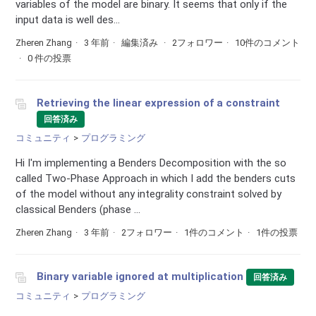
variables of the model are binary. It seems that only if the
input data is well des...
Zheren Zhang
3 年前
編集済み
2フォロワー
10件のコメント
0 件の投票
Retrieving the linear expression of a constraint
回答済み
コミュニティ
プログラミング
Hi I'm implementing a Benders Decomposition with the so
called Two-Phase Approach in which I add the benders cuts
of the model without any integrality constraint solved by
classical Benders (phase ...
Zheren Zhang
3 年前
2フォロワー
1件のコメント
1件の投票
Binary variable ignored at multiplication
回答済み
コミュニティ
プログラミング