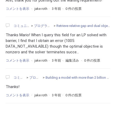
Ahh, thank you for pointing out the waiting requirement!
コメントを表示
jake roth
3 年前
0 件の投票
コミュニティ
プログラミング
Retrieve relative gap and dual objective value
Thanks Mario! When I query this field for an LP solved with
barrier, I find that I obtain an error (1005:
DATA_NOT_AVAILABLE) though the optimal objective is
nonzero and the solver terminates succe...
コメントを表示
jake roth
3 年前
編集済み
0 件の投票
コミュニティ
プログラミング
Building a model with more than 2 billion nonzeros: GRBnewmodel vs GRBXaddvars
Thanks!
コメントを表示
jake roth
3 年前
0 件の投票