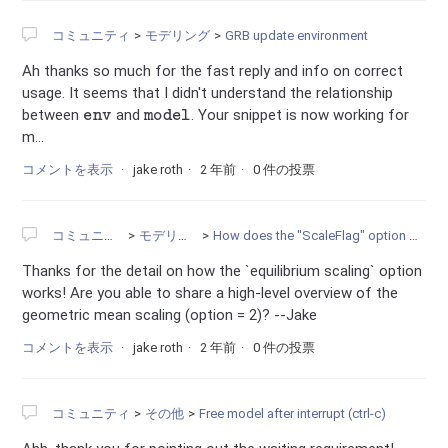
コミュニティ
モデリング
GRB update environment
Ah thanks so much for the fast reply and info on correct
usage. It seems that I didn't understand the relationship
env
model
between
and
. Your snippet is now working for
m...
コメントを表示
jake roth
2 年前
0 件の投票
コミュニティ
モデリング
How does the "ScaleFlag" option work?
Thanks for the detail on how the `equilibrium scaling` option
works! Are you able to share a high-level overview of the
geometric mean scaling (option = 2)? --Jake
コメントを表示
jake roth
2 年前
0 件の投票
コミュニティ
その他
Free model after interrupt (ctrl-c)