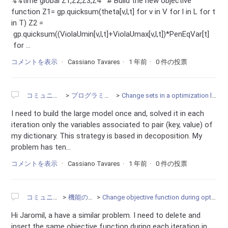
%%time global Z1,Z2,Z3,Z4 # Build the new objective
function Z1= gp.quicksum(theta[v,l,t] for v in V for l in L for t
in T) Z2 =
gp.quicksum((ViolaUmin[v,l,t]+ViolaUmax[v,l,t])*PenEqVar[t]
for ...
コメントを表示
Cassiano Tavares
1 年前
0 件の投票
コミュニティ
プログラミング
Change sets in a optimization loop
I need to build the large model once and, solved it in each
iteration only the variables associated to pair (key, value) of
my dictionary. This strategy is based in decoposition. My
problem has ten...
コメントを表示
Cassiano Tavares
1 年前
0 件の投票
コミュニティ
機能の要望
Change objective function during optimization
Hi Jaromil, a have a similar problem. I need to delete and
insert the same objective function during each iteration in