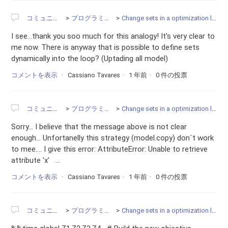
コミュニティ
プログラミング
Change sets in a optimization loop
I see...thank you soo much for this analogy! It's very clear to
me now. There is anyway that is possible to define sets
dynamically into the loop? (Uptading all model)
コメントを表示
Cassiano Tavares
1 年前
0 件の投票
コミュニティ
プログラミング
Change sets in a optimization loop
Sorry... I believe that the message above is not clear
enough... Unfortanelly this strategy (model.copy) don´t work
to mee.... I give this error: AttributeError: Unable to retrieve
attribute 'x' ...
コメントを表示
Cassiano Tavares
1 年前
0 件の投票
コミュニティ
プログラミング
Change sets in a optimization loop