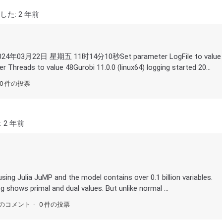
した:
2 年前
rted 2024年03月22日 星期五 11时14分10秒Set parameter LogFile to value
 Threads to value 48Gurobi 11.0.0 (linux64) logging started 20...
0 件の投票
:
2 年前
ing Julia JuMP and the model contains over 0.1 billion variables.
og shows primal and dual values. But unlike normal ...
件のコメント
0 件の投票