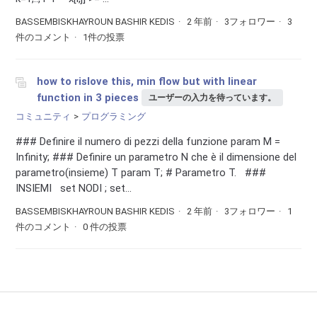
BASSEMBISKHAYROUN BASHIR KEDIS
2 年前
3フォロワー
3
件のコメント
1件の投票
how to rislove this, min flow but with linear
function in 3 pieces
ユーザーの入力を待っています。
コミュニティ
プログラミング
### Definire il numero di pezzi della funzione param M =
Infinity; ### Definire un parametro N che è il dimensione del
parametro(insieme) T param T; # Parametro T. ###
INSIEMI set NODI ; set...
BASSEMBISKHAYROUN BASHIR KEDIS
2 年前
3フォロワー
1
件のコメント
0 件の投票