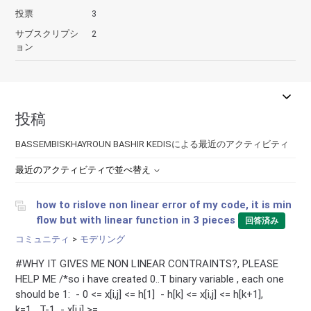
投票
3
サブスクリプシ
2
ョン
投稿
BASSEMBISKHAYROUN BASHIR KEDISによる最近のアクティビティ
最近のアクティビティで並べ替え
how to rislove non linear error of my code, it is min
flow but with linear function in 3 pieces
回答済み
コミュニティ
モデリング
#WHY IT GIVES ME NON LINEAR CONTRAINTS?, PLEASE
HELP ME /*so i have created 0..T binary variable , each one
should be 1: - 0 <= x[i,j] <= h[1] - h[k] <= x[i,j] <= h[k+1],
k=1,..,T-1 - x[i,j] >= ...