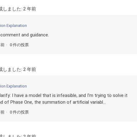
成しました:
2 年前
ion Explanation
t comment and guidance.
年前
0 件の投票
成しました:
2 年前
ion Explanation
rify: I have a model that is infeasible, and I'm trying to solve it
of Phase One, the summation of artificial variabl...
年前
0 件の投票
成しました:
2 年前