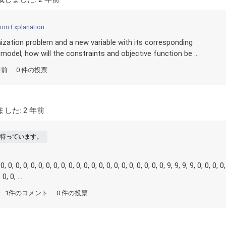
ion Explanation
mization problem and a new variable with its corresponding
model, how will the constraints and objective function be ...
年前
0 件の投票
ました:
2 年前
待っています。
0, 0, 0, 0, 0, 0, 0, 0, 0, 0, 0, 0, 0, 0, 0, 0, 0, 0, 0, 0, 0, 9, 9, 9, 9, 0, 0, 0, 0,
0, 0, ...
1件のコメント
0 件の投票