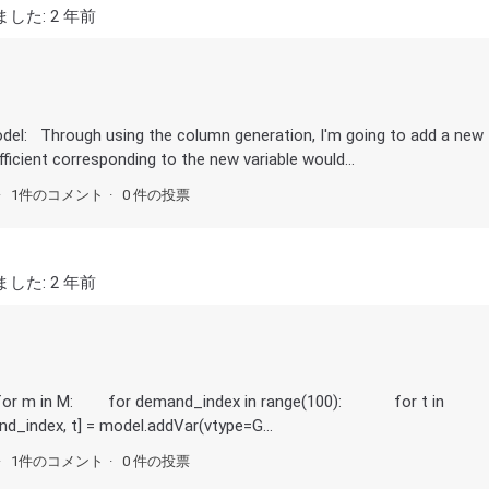
ました:
2 年前
model: Through using the column generation, I'm going to add a new
fficient corresponding to the new variable would...
1件のコメント
0 件の投票
ました:
2 年前
= {} for m in M: for demand_index in range(100): for t in
ndex, t] = model.addVar(vtype=G...
1件のコメント
0 件の投票