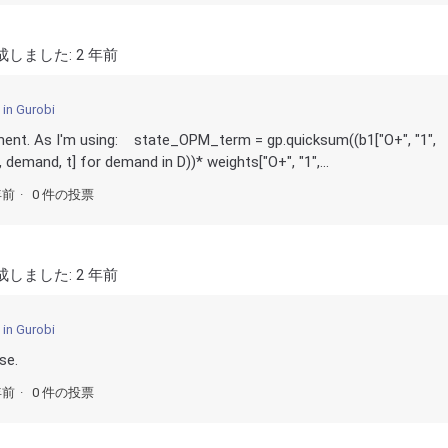
成しました:
2 年前
 in Gurobi
ent. As I'm using: state_OPM_term = gp.quicksum((b1["O+", "1",
, demand, t] for demand in D))* weights["O+", "1",...
年前
0 件の投票
成しました:
2 年前
 in Gurobi
se.
年前
0 件の投票