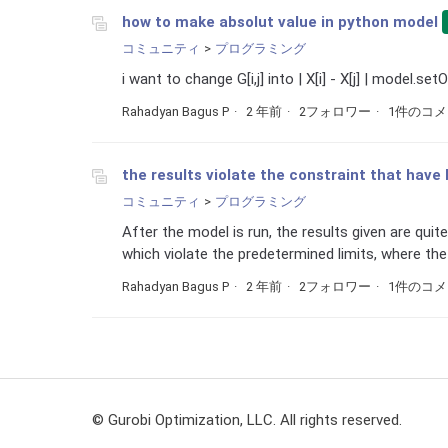
how to make absolut value in python model
コミュニティ
プログラミング
i want to change G[i,j] into | X[i] - X[j] | model.setOb
Rahadyan Bagus P
2 年前
2フォロワー
1件のコ
the results violate the constraint that have
コミュニティ
プログラミング
After the model is run, the results given are quite
which violate the predetermined limits, where the 
Rahadyan Bagus P
2 年前
2フォロワー
1件のコ
© Gurobi Optimization, LLC. All rights reserved.