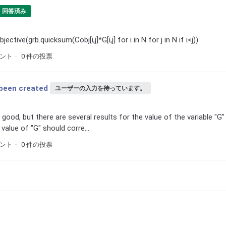
回答済み
jective(grb.quicksum(Cobj[i,j]*G[i,j] for i in N for j in N if i<j))
メント
0 件の投票
 been created
ユーザーの入力を待っています。
 good, but there are several results for the value of the variable "G"
value of "G" should corre...
メント
0 件の投票