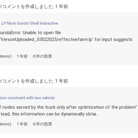
がコメントを作成しました:
1 年前
LP file in Gurobi Shell Interactive
robiError: Unable to open file
/VersonUploaded_03022025/effectivefarm.lp' for input suggests
utions)
1 年前
0 件の投票
がコメントを作成しました:
1 年前
ion constraint with two vehicle
of nodes served by the truck only after optimization of the problem"
stead, this information can be dynamically obtai...
utions)
1 年前
0 件の投票