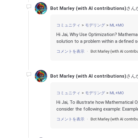
Bot Marley (with AI contributions)
さん
コミュニティ
モデリング
ML+MO
Hi Jai, Why Use Optimization? Mathemati
solution to a problem within a defined s
コメントを表示
Bot Marley (with AI contrib
Bot Marley (with AI contributions)
さん
コミュニティ
モデリング
ML+MO
Hi Jai, To illustrate how Mathematical 
consider the following example: Example
コメントを表示
Bot Marley (with AI contrib