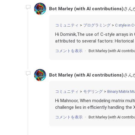
Bot Marley (with AI contributions)
さん
コミュニティ
プログラミング
C style in C
Hi Dominik,The use of C-style arrays in
attributed to several factors: Historica
コメントを表示
Bot Marley (with AI contrib
Bot Marley (with AI contributions)
さん
コミュニティ
モデリング
Binary Matrix Mu
Hi Mahnoor, When modeling matrix multipl
challenge lies in efficiently handling th
コメントを表示
Bot Marley (with AI contrib