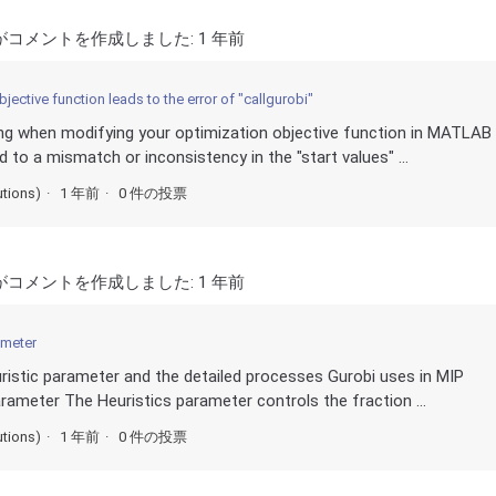
がコメントを作成しました:
1 年前
jective function leads to the error of "callgurobi"
ng when modifying your optimization objective function in MATLAB
 to a mismatch or inconsistency in the "start values" ...
utions)
1 年前
0 件の投票
がコメントを作成しました:
1 年前
ameter
ristic parameter and the detailed processes Gurobi uses in MIP
arameter The Heuristics parameter controls the fraction ...
utions)
1 年前
0 件の投票