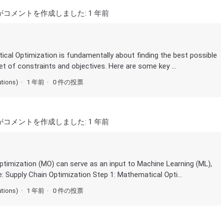
がコメントを作成しました:
1 年前
cal Optimization is fundamentally about finding the best possible
et of constraints and objectives. Here are some key ...
utions)
1 年前
0 件の投票
がコメントを作成しました:
1 年前
Optimization (MO) can serve as an input to Machine Learning (ML),
: Supply Chain Optimization Step 1: Mathematical Opti...
utions)
1 年前
0 件の投票