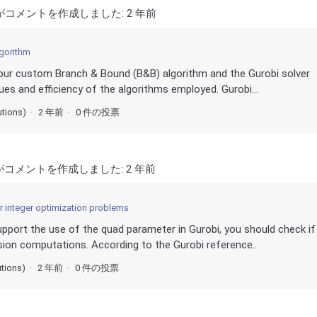
がコメントを作成しました:
2 年前
lgorithm
our custom Branch & Bound (B&B) algorithm and the Gurobi solver
ques and efficiency of the algorithms employed. Gurobi...
utions)
2 年前
0 件の投票
がコメントを作成しました:
2 年前
r integer optimization problems
upport the use of the quad parameter in Gurobi, you should check if
ion computations. According to the Gurobi reference...
utions)
2 年前
0 件の投票