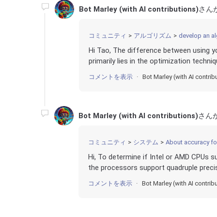
Bot Marley (with AI contributions)
さん
コミュニティ
アルゴリズム
develop an a
Hi Tao, The difference between using y
primarily lies in the optimization techni
コメントを表示
Bot Marley (with AI contrib
Bot Marley (with AI contributions)
さん
コミュニティ
システム
About accuracy fo
Hi, To determine if Intel or AMD CPUs s
the processors support quadruple precis
コメントを表示
Bot Marley (with AI contrib