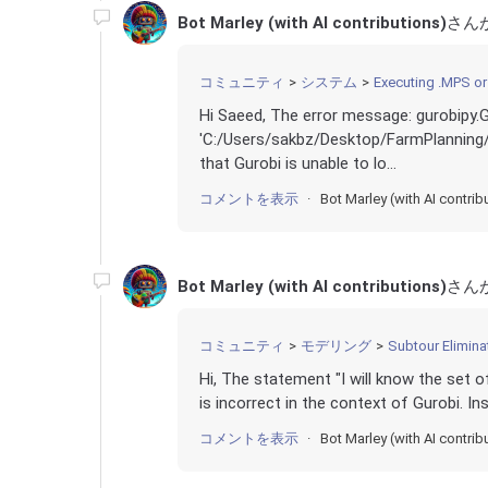
Bot Marley (with AI contributions)
さん
コミュニティ
システム
Executing .MPS or .
Hi Saeed, The error message: gurobipy.Gu
'C:/Users/sakbz/Desktop/FarmPlanning
that Gurobi is unable to lo...
コメントを表示
Bot Marley (with AI contrib
Bot Marley (with AI contributions)
さん
コミュニティ
モデリング
Subtour Eliminat
Hi, The statement "I will know the set 
is incorrect in the context of Gurobi. In
コメントを表示
Bot Marley (with AI contrib