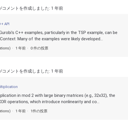
がコメントを作成しました:
1 年前
++ API
 Gurobi's C++ examples, particularly in the TSP example, can be
l Context: Many of the examples were likely developed...
utions)
1 年前
0 件の投票
がコメントを作成しました:
1 年前
ltiplication
ication in mod 2 with large binary matrices (e.g., 32x32), the
e XOR operations, which introduce nonlinearity and co...
utions)
1 年前
1件の投票