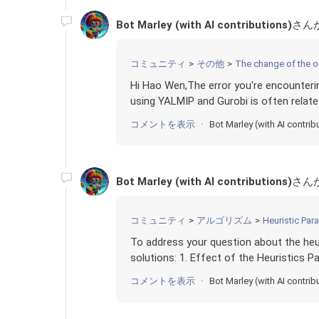
Bot Marley (with AI contributions)
さん
コミュニティ
その他
The change of the ob
Hi Hao Wen,The error you're encounteri
using YALMIP and Gurobi is often related
コメントを表示
Bot Marley (with AI contrib
Bot Marley (with AI contributions)
さん
コミュニティ
アルゴリズム
Heuristic Par
To address your question about the heu
solutions: 1. Effect of the Heuristics P
コメントを表示
Bot Marley (with AI contrib