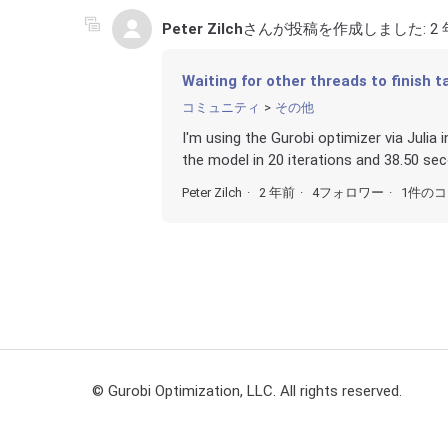
Peter Zilch
さんが投稿を作成しました:
2
Waiting for other threads to finish t
コミュニティ
その他
I'm using the Gurobi optimizer via Julia 
the model in 20 iterations and 38.50 sec
Peter Zilch
2 年前
4フォロワー
1件の
© Gurobi Optimization, LLC. All rights reserved.