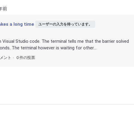
 年前
akes a long time
ユーザーの入力を待っています。
in Visual Studio code. The terminal tells me that the barrier solved
onds. The terminal however is waiting for other...
コメント
0 件の投票