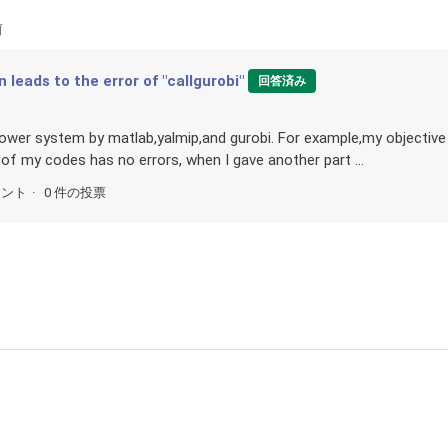
前
leads to the error of "callgurobi"
回答済み
power system by matlab,yalmip,and gurobi. For example,my objective
f my codes has no errors, when I gave another part ...
メント
0 件の投票