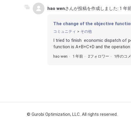
hao wen
さんが投稿を作成しました:
1 年
The change of the objective function 
コミュニティ
その他
I tried to finish economic dispatch of 
function is A+B+C+D and the operation o
hao wen
1 年前
2フォロワー
1件のコ
© Gurobi Optimization, LLC. All rights reserved.