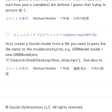
sure how your x (variables) are defined. I guess that trying to
access x[i-1,...
コメントを表示
Michael Winkler
7 年前
0 件の投票
コミュニティ
プログラミング
Unable to read MPS file
Hi,to create a Gurobi model from a file you need to pass the
file name to the modelconstructor, e.g., GRBModel model =
new GRBModel(env,
"C:
\
Users
\
A.Omidi
\
Desktop
\
flow_shop.mps"); . See also ht...
コメントを表示
Michael Winkler
7 年前
編集済み
0 件の投
票
© Gurobi Optimization, LLC. All rights reserved.