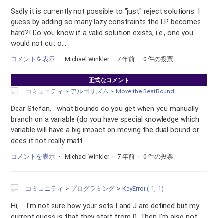
Sadly it is currently not possible to "just" reject solutions. I
guess by adding so many lazy constraints the LP becomes
hard?! Do you know if a valid solution exists, i.e., one you
would not cut o...
コメントを表示
Michael Winkler
7 年前
0 件の投票
正式なコメント
コミュニティ
アルゴリズム
Move the BestBound
Dear Stefan, what bounds do you get when you manually
branch on a variable (do you have special knowledge which
variable will have a big impact on moving the dual bound or
does it not really matt...
コメントを表示
Michael Winkler
7 年前
0 件の投票
コミュニティ
プログラミング
KeyError (-1,-1)
Hi, I'm not sure how your sets I and J are defined but my
current guess is that they start from 0. Then I'm also not