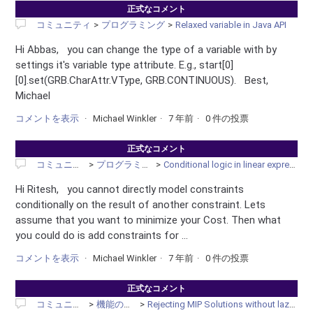
正式なコメント
コミュニティ
プログラミング
Relaxed variable in Java API
Hi Abbas, you can change the type of a variable with by
settings it's variable type attribute. E.g., start[0]
[0].set(GRB.CharAttr.VType, GRB.CONTINUOUS). Best,
Michael
コメントを表示
Michael Winkler
7 年前
0 件の投票
正式なコメント
コミュニティ
プログラミング
Conditional logic in linear expression
Hi Ritesh, you cannot directly model constraints
conditionally on the result of another constraint. Lets
assume that you want to minimize your Cost. Then what
you could do is add constraints for ...
コメントを表示
Michael Winkler
7 年前
0 件の投票
正式なコメント
コミュニティ
機能の要望
Rejecting MIP Solutions without lazy cuts