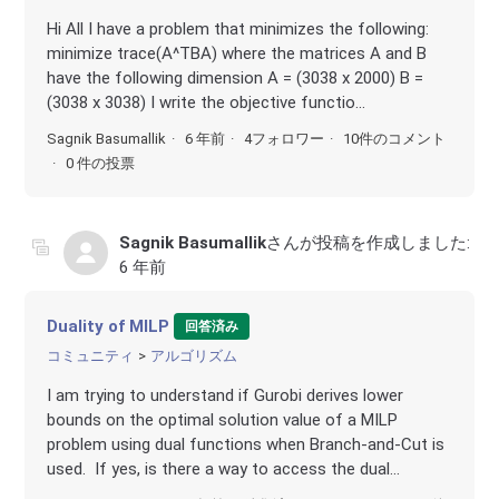
Hi All I have a problem that minimizes the following:
minimize trace(A^TBA) where the matrices A and B
have the following dimension A = (3038 x 2000) B =
(3038 x 3038) I write the objective functio...
Sagnik Basumallik
6 年前
4フォロワー
10件のコメント
0 件の投票
Sagnik Basumallik
さんが投稿を作成しました:
6 年前
Duality of MILP
回答済み
コミュニティ
アルゴリズム
I am trying to understand if Gurobi derives lower
bounds on the optimal solution value of a MILP
problem using dual functions when Branch-and-Cut is
used. If yes, is there a way to access the dual...