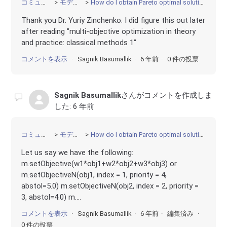
コミュニティ
モデリング
How do I obtain Pareto optimal solutions in Gurobi?
Thank you Dr. Yuriy Zinchenko. I did figure this out later
after reading "multi-objective optimization in theory
and practice: classical methods 1"
コメントを表示
Sagnik Basumallik
6 年前
0 件の投票
Sagnik Basumallik
さんがコメントを作成しま
した:
6 年前
コミュニティ
モデリング
How do I obtain Pareto optimal solutions in Gurobi?
Let us say we have the following:
m.setObjective(w1*obj1+w2*obj2+w3*obj3) or
m.setObjectiveN(obj1, index = 1, priority = 4,
abstol=5.0) m.setObjectiveN(obj2, index = 2, priority =
3, abstol=4.0) m....
コメントを表示
Sagnik Basumallik
6 年前
編集済み
0 件の投票