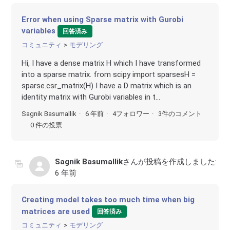
Error when using Sparse matrix with Gurobi
variables
回答済み
コミュニティ
モデリング
Hi, I have a dense matrix H which I have transformed
into a sparse matrix. from scipy import sparsesH =
sparse.csr_matrix(H) I have a D matrix which is an
identity matrix with Gurobi variables in t...
Sagnik Basumallik
6 年前
4フォロワー
3件のコメント
0 件の投票
Sagnik Basumallik
さんが投稿を作成しました:
6 年前
Creating model takes too much time when big
matrices are used
回答済み
コミュニティ
モデリング