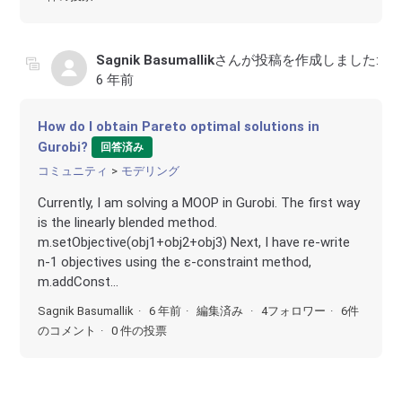
Sagnik Basumallik
さんが投稿を作成しました:
6 年前
How do I obtain Pareto optimal solutions in
Gurobi?
回答済み
コミュニティ
モデリング
Currently, I am solving a MOOP in Gurobi. The first way
is the linearly blended method.
m.setObjective(obj1+obj2+obj3) Next, I have re-write
n-1 objectives using the ε-constraint method,
m.addConst...
Sagnik Basumallik
6 年前
編集済み
4フォロワー
6件
のコメント
0 件の投票