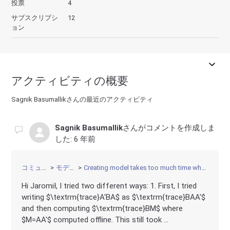
投票
4
サブスクリプシ
12
ョン
アクティビティの概要
Sagnik Basumallikさんの最近のアクティビティ
Sagnik Basumallik
さんがコメントを作成しま
した:
6 年前
コミュニティ
モデリング
Creating model takes too much time when big matrices are used
Hi Jaromił, I tried two different ways: 1. First, I tried
writing $\textrm{trace}A'BA$ as $\textrm{trace}BAA'$
and then computing $\textrm{trace}BM$ where
$M=AA'$ computed offline. This still took ...