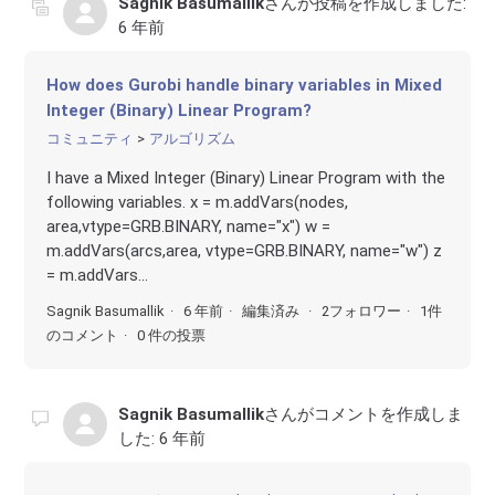
Sagnik Basumallik
さんが投稿を作成しました:
6 年前
How does Gurobi handle binary variables in Mixed
Integer (Binary) Linear Program?
コミュニティ
アルゴリズム
I have a Mixed Integer (Binary) Linear Program with the
following variables. x = m.addVars(nodes,
area,vtype=GRB.BINARY, name="x") w =
m.addVars(arcs,area, vtype=GRB.BINARY, name="w") z
= m.addVars...
Sagnik Basumallik
6 年前
編集済み
2フォロワー
1件
のコメント
0 件の投票
Sagnik Basumallik
さんがコメントを作成しま
した:
6 年前