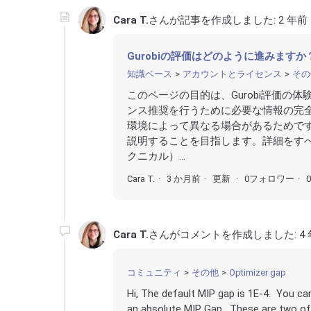
Cara T.
さんが記事を作成しました:
2 年前
Gurobiの評価はどのように進みますか
知識ベース
アカウントとライセンス
その
このページの目的は、Gurobi評価
ンス推奨を行うために必要な情報の完
環境によって異なる場合があるためで
説明することを目指します。詳細をす
クニカル）...
Cara T.
3 か月前
更新
0フォロワー
Cara T.
さんがコメントを作成しました:
4
コミュニティ
その他
Optimizer gap
Hi, The default MIP gap is 1E-4. You c
an absolute MIP Gap. These are two of 