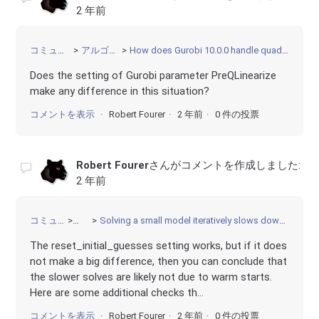
2 年前
コミュニティ
アルゴリズム
How does Gurobi 10.0.0 handle quadratic constraints?
Does the setting of Gurobi parameter PreQLinearize
make any difference in this situation?
コメントを表示
Robert Fourer
2 年前
0 件の投票
Robert Fourer
さんがコメントを作成しました:
2 年前
コミュニティ
その他
Solving a small model iteratively slows down solution time as the number of iterations progress
The reset_initial_guesses setting works, but if it does
not make a big difference, then you can conclude that
the slower solves are likely not due to warm starts.
Here are some additional checks th...
コメントを表示
Robert Fourer
2 年前
0 件の投票