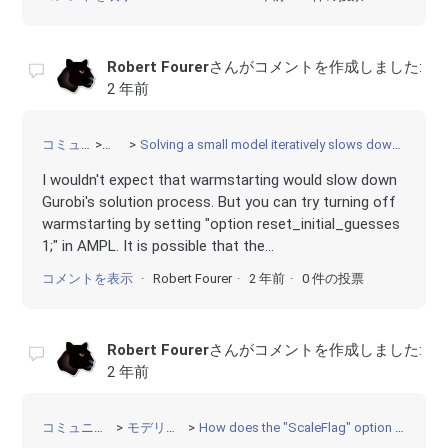
Robert Fourer
さんがコメントを作成しました:
2 年前
コミュニティ
その他
Solving a small model iteratively slows down solution time as the number of iterations progress
I wouldn't expect that warmstarting would slow down
Gurobi's solution process. But you can try turning off
warmstarting by setting "option reset_initial_guesses
1;" in AMPL. It is possible that the...
コメントを表示
Robert Fourer
2 年前
0 件の投票
Robert Fourer
さんがコメントを作成しました:
2 年前
コミュニティ
モデリング
How does the "ScaleFlag" option work?