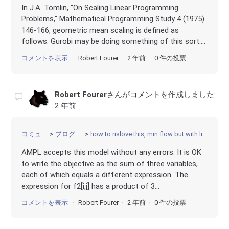
In J.A. Tomlin, "On Scaling Linear Programming
Problems," Mathematical Programming Study 4 (1975)
146-166, geometric mean scaling is defined as
follows: Gurobi may be doing something of this sort....
コメントを表示
Robert Fourer
2 年前
0 件の投票
Robert Fourer
さんがコメントを作成しました:
2 年前
コミュニティ
プログラミング
how to rislove this, min flow but with linear function in 3 pieces
AMPL accepts this model without any errors. It is OK
to write the objective as the sum of three variables,
each of which equals a different expression. The
expression for f2[i,j] has a product of 3...
コメントを表示
Robert Fourer
2 年前
0 件の投票