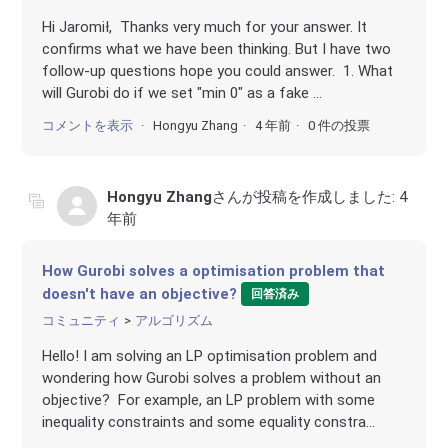
Hi Jaromił, Thanks very much for your answer. It
confirms what we have been thinking. But I have two
follow-up questions hope you could answer. 1. What
will Gurobi do if we set "min 0" as a fake ...
コメントを表示
Hongyu Zhang
4 年前
0 件の投票
Hongyu Zhang
さんが投稿を作成しました:
4
年前
How Gurobi solves a optimisation problem that
doesn't have an objective?
回答済み
コミュニティ
アルゴリズム
Hello! I am solving an LP optimisation problem and
wondering how Gurobi solves a problem without an
objective? For example, an LP problem with some
inequality constraints and some equality constra...