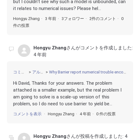
but I couldn't see why such a model is unbounded, can
it relates to numerical issues? Please hel...
Hongyu Zhang
3 年前
3フォロワー
2件のコメント
0
件の投票
Hongyu Zhang
さんがコメントを作成しました:
4 年前
コミュニティ
アルゴリズム
Why Barrier report numerical trouble encountered even the ranges are not large?
Hi David, Thanks for your answers. The problem
attached is a smaller example, but the real problem I
am going to solve is a scale-up version of this
problem, so I do need to use barrier to yield be...
コメントを表示
Hongyu Zhang
4 年前
0 件の投票
Hongyu Zhang
さんが投稿を作成しました:
4