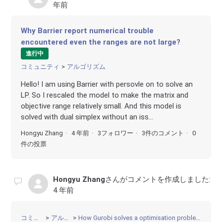
年前
Why Barrier report numerical trouble
encountered even the ranges are not large?
進行中
コミュニティ
アルゴリズム
Hello! I am using Barrier with persovle on to solve an
LP. So I rescaled the model to make the matrix and
objective range relatively small. And this model is
solved with dual simplex without an iss...
Hongyu Zhang
4 年前
3フォロワー
3件のコメント
0
件の投票
Hongyu Zhang
さんがコメントを作成しました:
4 年前
コミュニティ
アルゴリズム
How Gurobi solves a optimisation problem that doesn't have an objective?