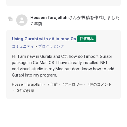
Hossein farajollahi
さんが投稿を作成しました:
7 年前
Using Gurobi with c# in mac Os
回答済み
コミュニティ
プログラミング
Hi I am new in Gurabi and C#. how do I import Gurabi
package in C# Mac OS. I have already installed .NEt
and visual studio in my Mac but dont know how to add
Gurabi into my program.
Hossein farajollahi
7 年前
4フォロワー
4件のコメント
0 件の投票