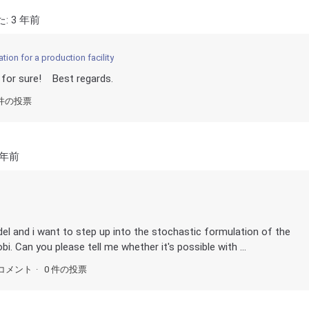
た:
3 年前
ion for a production facility
p for sure! Best regards.
 件の投票
 年前
del and i want to step up into the stochastic formulation of the
. Can you please tell me whether it's possible with ...
コメント
0 件の投票