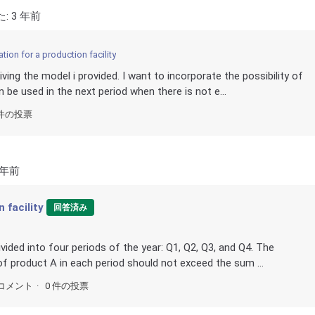
た:
3 年前
ion for a production facility
ving the model i provided. I want to incorporate the possibility of
n be used in the next period when there is not e...
 件の投票
 年前
 facility
回答済み
ivided into four periods of the year: Q1, Q2, Q3, and Q4. The
of product A in each period should not exceed the sum ...
コメント
0 件の投票