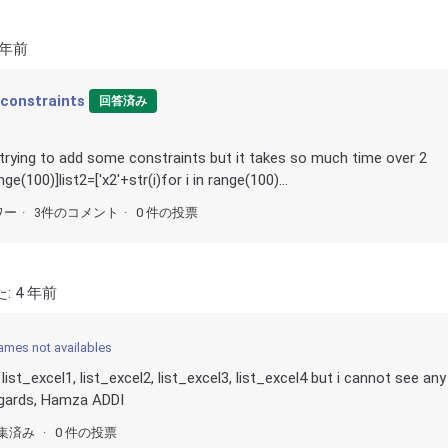
 年前
 constraints
回答済み
m trying to add some constraints but it takes so much time over 2
nge(100)]list2=['x2'+str(i)for i in range(100)...
ワー
3件のコメント
0 件の投票
た:
4 年前
ames not availables
: list_excel1, list_excel2, list_excel3, list_excel4 but i cannot see any
egards, Hamza ADDI
集済み
0 件の投票