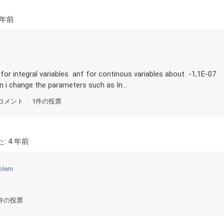
 年前
s for integral variables anf for continous variables about -1,1E-07
n i change the parameters such as In...
コメント
1件の投票
た:
4 年前
oblem
 件の投票