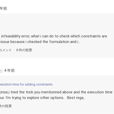
 年前
 infeasibility error, what i can do to check which constraints are
 issue because i checked the formulation and i...
コメント
0 件の投票
た:
4 年前
xecution time for adding constraints
onse,i tried the trick you mentionned above and the execution time
r. I'm trying to explore other options. Best rega...
 件の投票