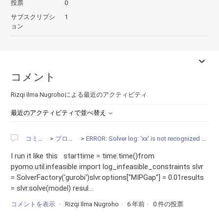
投票
0
サブスクリプシ
1
ョン
コメント
Rizqi Ilma Nugrohoによる最近のアクティビティ
最近のアクティビティで並べ替え
コミュニティ
プログラミング
ERROR: Solver log: 'xx' is not recognized as an internal or external command, operable program or batch file.
I run it like this starttime = time.time()from
pyomo.util.infeasible import log_infeasible_constraints slvr
= SolverFactory('gurobi')slvr.options["MIPGap"] = 0.01results
= slvr.solve(model) resul...
コメントを表示
Rizqi Ilma Nugroho
6 年前
0 件の投票