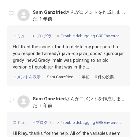
Sam Ganzfried
さんがコメントを作成しまし
た:
1 年前
コミュニティ
プログラミング
Trouble debugging GRBEnv error on web server
Hi I fixed the issue. (Tried to delete my prior post but
you responded already). java -cp java_code/:./gurobi.jar
grady_new2.Grady_main was pointing to an old
version of gurobi.jar that was in the ...
コメントを表示
Sam Ganzfried
1 年前
0 件の投票
Sam Ganzfried
さんがコメントを作成しまし
た:
1 年前
コミュニティ
プログラミング
Trouble debugging GRBEnv error on web server
Hi Riley, thanks for the help. All of the variables seem