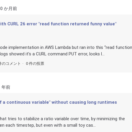
10 か月前
th CURL 26 error "read function returned funny value"
 mode implementation in AWS Lambda but ran into this “read functio
 logs showed it's a CURL command PUT error, looks l...
件のコメント
0 件の投票
1 年前
of a continuous variable" without causing long runtimes
hat tries to stabilize a ratio variable over time, by minimizing the
en each timestep, but even with a small toy cas...