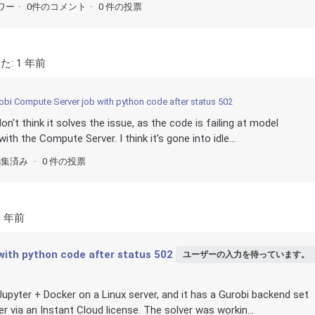
ワー
0件のコメント
0 件の投票
た:
1 年前
obi Compute Server job with python code after status 502
on't think it solves the issue, as the code is failing at model
ith the Compute Server. I think it's gone into idle...
編集済み
0 件の投票
1 年前
with python code after status 502
ユーザーの入力を待っています。
Jupyter + Docker on a Linux server, and it has a Gurobi backend set
via an Instant Cloud license. The solver was workin...