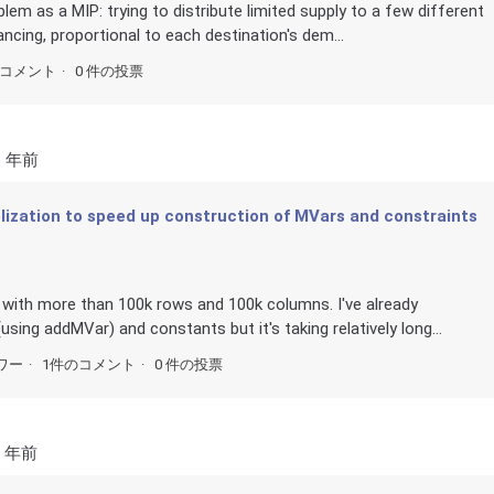
blem as a MIP: trying to distribute limited supply to a few different
ancing, proportional to each destination's dem...
のコメント
0 件の投票
3 年前
lelization to speed up construction of MVars and constraints
LP with more than 100k rows and 100k columns. I've already
sing addMVar) and constants but it's taking relatively long...
ワー
1件のコメント
0 件の投票
6 年前