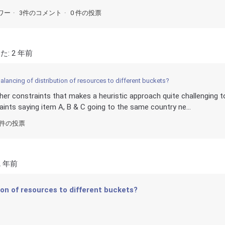
ワー
3件のコメント
0 件の投票
た:
2 年前
lancing of distribution of resources to different buckets?
r constraints that makes a heuristic approach quite challenging t
nts saying item A, B & C going to the same country ne...
 件の投票
2 年前
ion of resources to different buckets?