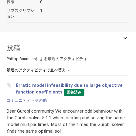
投票
0
サブスクリプシ
1
ョン
投稿
Philipp Baumannによる最近のアクティビティ
最近のアクティビティで並べ替え
Erratic model infeasibility due to large objective
function coefficients
回答済み
コミュニティ
その他
Dear Gurobi community We encounter odd behaviour with
the Gurobi solver 8.1.1 when creating and solving the same
model multiple times. Most of the times the Gurobi solver
finds the same optimal sol...