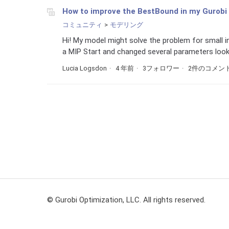
How to improve the BestBound in my Gurobi
コミュニティ
モデリング
Hi! My model might solve the problem for small i
a MIP Start and changed several parameters looki
Lucia Logsdon
4 年前
3フォロワー
2件のコメン
© Gurobi Optimization, LLC. All rights reserved.