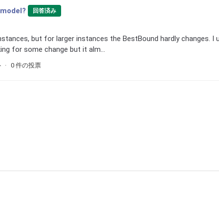
 model?
回答済み
nstances, but for larger instances the BestBound hardly changes. I 
ng for some change but it alm...
ト
0 件の投票