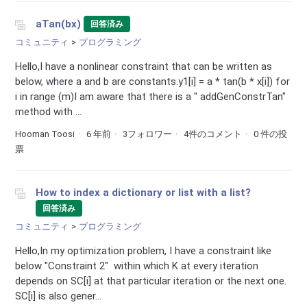
aTan(bx)
回答済み
コミュニティ
プログラミング
Hello,I have a nonlinear constraint that can be written as
below, where a and b are constants.y1[i] = a * tan(b * x[i]) for
i in range (m)I am aware that there is a " addGenConstrTan"
method with ...
Hooman Toosi
6 年前
3フォロワー
4件のコメント
0 件の投
票
How to index a dictionary or list with a list?
回答済み
コミュニティ
プログラミング
Hello,In my optimization problem, I have a constraint like
below "Constraint 2" within which K at every iteration
depends on SC[i] at that particular iteration or the next one.
SC[i] is also gener...