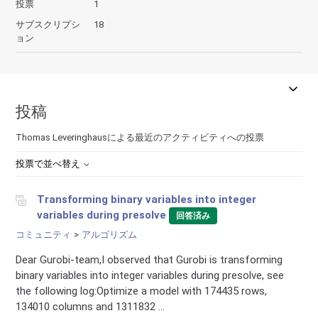
投票
1
サブスクリプシ
18
ョン
投稿
Thomas Leveringhausによる最近のアクティビティへの投票
投票で並べ替え
Transforming binary variables into integer
variables during presolve
回答済み
コミュニティ
アルゴリズム
Dear Gurobi-team,I observed that Gurobi is transforming
binary variables into integer variables during presolve, see
the following log:Optimize a model with 174435 rows,
134010 columns and 1311832 ...