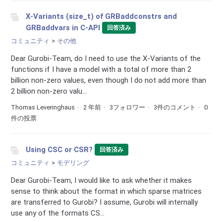
X-Variants (size_t) of GRBaddconstrs and
GRBaddvars in C-API
回答済み
コミュニティ
その他
Dear Gurobi-Team, do I need to use the X-Variants of the
functions if I have a model with a total of more than 2
billion non-zero values, even though I do not add more than
2 billion non-zero valu...
Thomas Leveringhaus
2 年前
3フォロワー
3件のコメント
0
件の投票
Using CSC or CSR?
回答済み
コミュニティ
モデリング
Dear Gurobi-Team, I would like to ask whether it makes
sense to think about the format in which sparse matrices
are transferred to Gurobi? I assume, Gurobi will internally
use any of the formats CS...