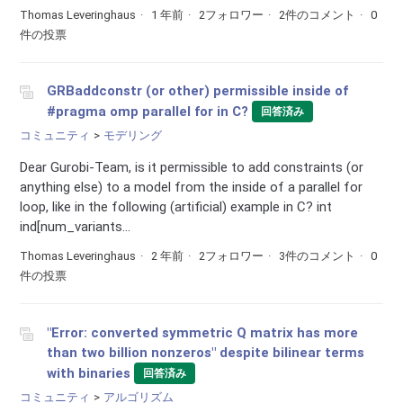
Thomas Leveringhaus
1 年前
2フォロワー
2件のコメント
0
件の投票
GRBaddconstr (or other) permissible inside of
#pragma omp parallel for in C?
回答済み
コミュニティ
モデリング
Dear Gurobi-Team, is it permissible to add constraints (or
anything else) to a model from the inside of a parallel for
loop, like in the following (artificial) example in C? int
ind[num_variants...
Thomas Leveringhaus
2 年前
2フォロワー
3件のコメント
0
件の投票
"Error: converted symmetric Q matrix has more
than two billion nonzeros" despite bilinear terms
with binaries
回答済み
コミュニティ
アルゴリズム