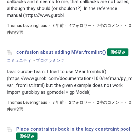
callbacks and it seems to me, that callbacks are not called,
although they should (or shouldn't?). In the reference
manual (https://www.gurobi....
Thomas Leveringhaus
3 年前
4フォロワー
7件のコメント
0
件の投票
confusion about adding MVar.fromlist()
回答済み
コミュニティ
プログラミング
Dear Gurobi-Team, I tried to use MVar.fromlist()
(https://www.gurobi.com/documentation/10.0/refman/py_m
var_fromlist.html) but the given example does not work:
import gurobipy as gpmodel = gp.Model(...
Thomas Leveringhaus
3 年前
2フォロワー
2件のコメント
0
件の投票
Place constraints back in the lazy constraint pool
回答済み