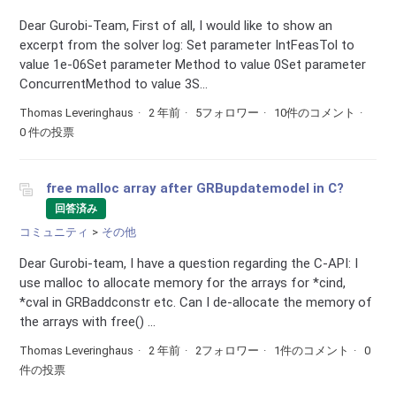
Dear Gurobi-Team, First of all, I would like to show an
excerpt from the solver log: Set parameter IntFeasTol to
value 1e-06Set parameter Method to value 0Set parameter
ConcurrentMethod to value 3S...
Thomas Leveringhaus
2 年前
5フォロワー
10件のコメント
0 件の投票
free malloc array after GRBupdatemodel in C?
回答済み
コミュニティ
その他
Dear Gurobi-team, I have a question regarding the C-API: I
use malloc to allocate memory for the arrays for *cind,
*cval in GRBaddconstr etc. Can I de-allocate the memory of
the arrays with free() ...
Thomas Leveringhaus
2 年前
2フォロワー
1件のコメント
0
件の投票