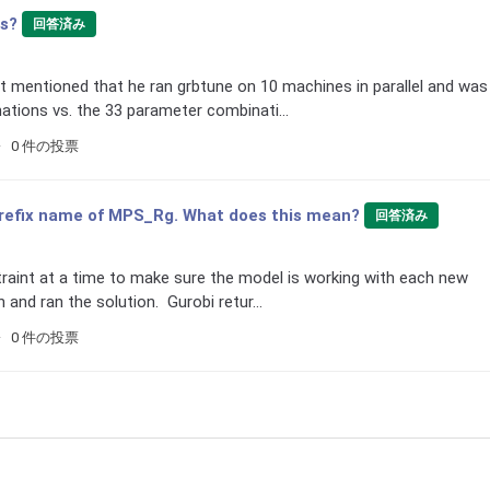
es?
回答済み
t mentioned that he ran grbtune on 10 machines in parallel and was
tions vs. the 33 parameter combinati...
0 件の投票
 prefix name of MPS_Rg. What does this mean?
回答済み
raint at a time to make sure the model is working with each new
 and ran the solution. Gurobi retur...
0 件の投票