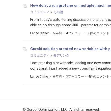
How do you run grbtune on multiple machin
コミュニティ
その他
From today's auto-tuning discussion, one panelis
able to go through some 300+ parameter combina
Lance Clifner
5 年前
4フォロワー
5件のコメント
Gurobi solution created new variables with
コミュニティ
モデリング
I am creating a new model, adding one new const
constraint. I just added a new constraint equation
Lance Clifner
6 年前
3フォロワー
4件のコメント
© Gurobi Optimization, LLC. All rights reserved.