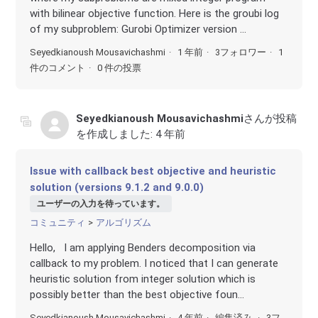
with bilinear objective function. Here is the groubi log
of my subproblem: Gurobi Optimizer version ...
Seyedkianoush Mousavichashmi
1 年前
3フォロワー
1
件のコメント
0 件の投票
Seyedkianoush Mousavichashmi
さんが投稿
を作成しました:
4 年前
Issue with callback best objective and heuristic
solution (versions 9.1.2 and 9.0.0)
ユーザーの入力を待っています。
コミュニティ
アルゴリズム
Hello, I am applying Benders decomposition via
callback to my problem. I noticed that I can generate
heuristic solution from integer solution which is
possibly better than the best objective foun...
Seyedkianoush Mousavichashmi
4 年前
編集済み
3フ