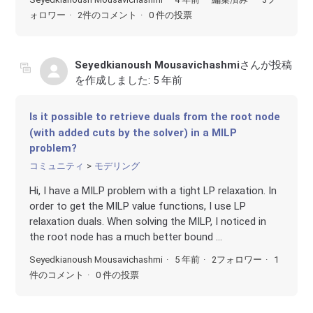
ォロワー
2件のコメント
0 件の投票
Seyedkianoush Mousavichashmi
さんが投稿
を作成しました:
5 年前
Is it possible to retrieve duals from the root node
(with added cuts by the solver) in a MILP
problem?
コミュニティ
モデリング
Hi, I have a MILP problem with a tight LP relaxation. In
order to get the MILP value functions, I use LP
relaxation duals. When solving the MILP, I noticed in
the root node has a much better bound ...
Seyedkianoush Mousavichashmi
5 年前
2フォロワー
1
件のコメント
0 件の投票