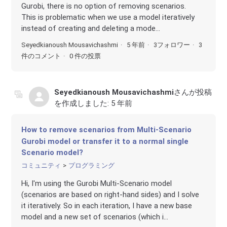
Gurobi, there is no option of removing scenarios.
This is problematic when we use a model iteratively
instead of creating and deleting a mode...
Seyedkianoush Mousavichashmi
5 年前
3フォロワー
3
件のコメント
0 件の投票
Seyedkianoush Mousavichashmi
さんが投稿
を作成しました:
5 年前
How to remove scenarios from Multi-Scenario
Gurobi model or transfer it to a normal single
Scenario model?
コミュニティ
プログラミング
Hi, I'm using the Gurobi Multi-Scenario model
(scenarios are based on right-hand sides) and I solve
it iteratively. So in each iteration, I have a new base
model and a new set of scenarios (which i...