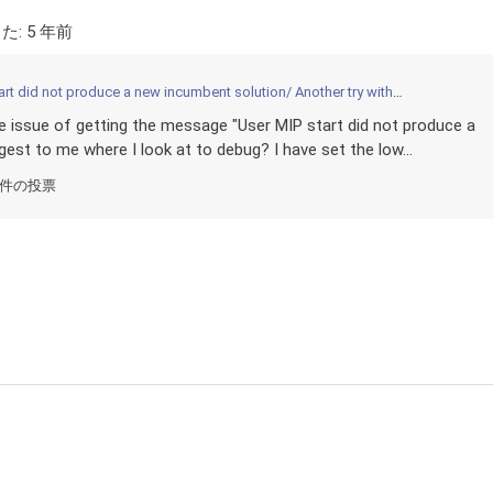
た:
5 年前
t did not produce a new incumbent solution/ Another try with MIP start
e issue of getting the message "User MIP start did not produce a
est to me where I look at to debug? I have set the low...
 件の投票