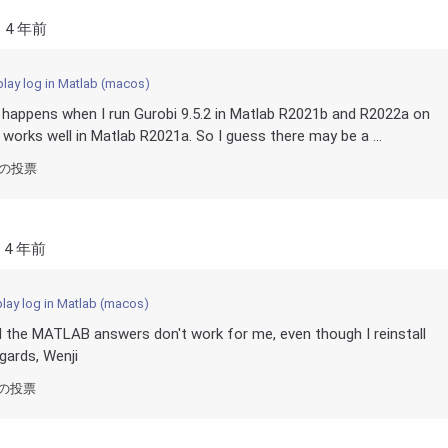
:
4 年前
lay log in Matlab (macos)
happens when I run Gurobi 9.5.2 in Matlab R2021b and R2022a on
works well in Matlab R2021a. So I guess there may be a ...
件の投票
:
4 年前
lay log in Matlab (macos)
d the MATLAB answers don't work for me, even though I reinstall
gards, Wenji
件の投票