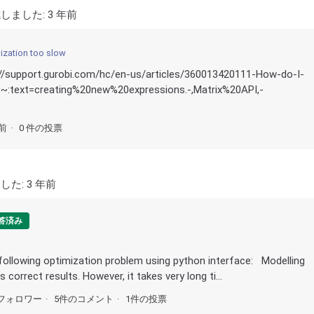
しました:
3 年前
ization too slow
s://support.gurobi.com/hc/en-us/articles/360013420111-How-do-I-
:~:text=creating%20new%20expressions.-,Matrix%20API,-
年前
0 件の投票
した:
3 年前
答済み
e following optimization problem using python interface: Modelling
correct results. However, it takes very long ti...
フォロワー
5件のコメント
1件の投票