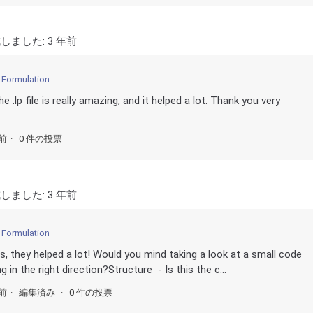
しました:
3 年前
 Formulation
he .lp file is really amazing, and it helped a lot. Thank you very
年前
0 件の投票
しました:
3 年前
 Formulation
, they helped a lot! Would you mind taking a look at a small code
 in the right direction?Structure - Is this the c...
年前
編集済み
0 件の投票