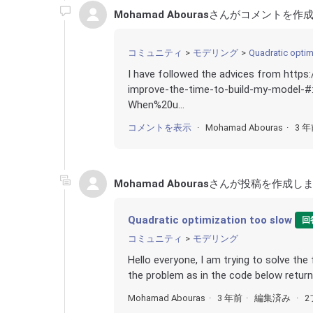
Mohamad Abouras
さんがコメントを作成
コミュニティ
モデリング
Quadratic optim
I have followed the advices from http
improve-the-time-to-build-my-model-#
When%20u...
コメントを表示
Mohamad Abouras
3 
Mohamad Abouras
さんが投稿を作成しま
Quadratic optimization too slow
回
コミュニティ
モデリング
Hello everyone, I am trying to solve th
the problem as in the code below returns 
Mohamad Abouras
3 年前
編集済み
2