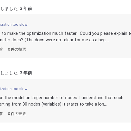
しました:
3 年前
ization too slow
 to make the optimization much faster: Could you please explain t
eter does? (The docs were not clear for me as a begi...
年前
0 件の投票
しました:
3 年前
ization too slow
run the model on larger number of nodes. I understand that such
ting from 30 nodes (variables) it starts to take a lon...
年前
0 件の投票