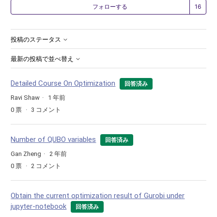
1
フォローする
投稿のステータス
最新の投稿で並べ替え
Detailed Course On Optimization
回答済み
Ravi Shaw
1 年前
0
票
3
コメント
Number of QUBO variables
回答済み
Gan Zheng
2 年前
0
票
2
コメント
Obtain the current optimization result of Gurobi under
jupyter-notebook
回答済み