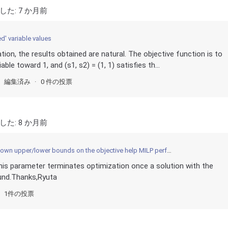
した:
7 か月前
' variable values
ion, the results obtained are natural. The objective function is to
le toward 1, and (s1, s2) = (1, 1) satisfies th...
編集済み
0 件の投票
した:
8 か月前
n upper/lower bounds on the objective help MILP performance?
is parameter terminates optimization once a solution with the
ound.Thanks,Ryuta
1件の投票