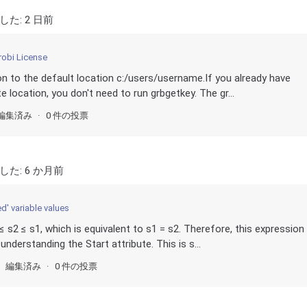
した:
2 日前
robi License
on to the default location c:/users/username.If you already have
e location, you don't need to run grbgetkey. The gr...
編集済み
0 件の投票
した:
6 か月前
' variable values
 ≤ s2 ≤ s1, which is equivalent to s1 = s2. Therefore, this expression
understanding the Start attribute. This is s...
編集済み
0 件の投票