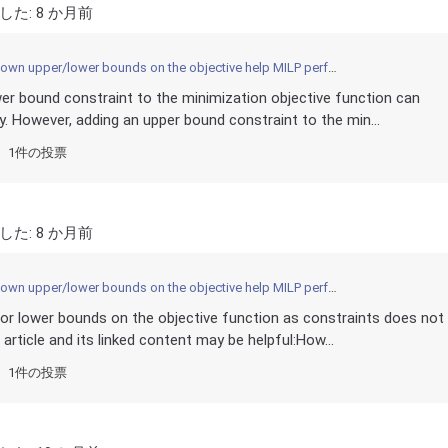
した:
8 か月前
n upper/lower bounds on the objective help MILP performance?
wer bound constraint to the minimization objective function can
y. However, adding an upper bound constraint to the min...
1件の投票
した:
8 か月前
n upper/lower bounds on the objective help MILP performance?
per or lower bounds on the objective function as constraints does not
rticle and its linked content may be helpful:How...
1件の投票