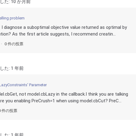
した:
10 か月前
elling problem
 I diagnose a suboptimal objective value returned as optimal by
ion? As the first article suggests, I recommend creatin...
0 件の投票
した:
1 年前
LazyConstraints' Parameter
.cbGet, not model.cbLazy in the callback.I think you are talking
re you enabling PreCrush=1 when using model.cbCut? PreC...
0 件の投票
した:
1 年前