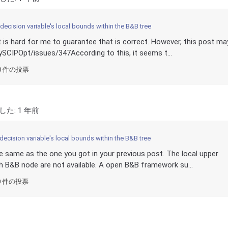
 decision variable's local bounds within the B&B tree
t is hard for me to guarantee that is correct. However, this post ma
ySCIPOpt/issues/347According to this, it seems t...
0 件の投票
した:
1 年前
 decision variable's local bounds within the B&B tree
e same as the one you got in your previous post. The local upper
ch B&B node are not available. A open B&B framework su...
0 件の投票