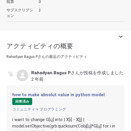
投票
0
サブスクリプシ
2
ョン
アクティビティの概要
Rahadyan Bagus Pさんの最近のアクティビティ
Rahadyan Bagus P
さんが投稿を作成しました:
2 年前
how to make absolut value in python model
回答済み
コミュニティ
プログラミング
i want to change G[i,j] into | X[i] - X[j] |
model.setObjective(grb.quicksum(Cobj[i,j]*G[i,j] for i in