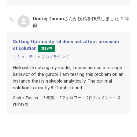
Ondřej Toman
さんが投稿を作成しました:
2 年
前
Setting OptimalityTol does not affect precision
of solution
進行中
コミュニティ
プログラミング
Hello,while solving my model, I came across a strange
behavior of the gurobi. I am testing this problem on an
instance that is solvable analytically. The optimal
solution is exactly 8. Gurobi found...
Ondřej Toman
2 年前
2フォロワー
2件のコメント
0
件の投票