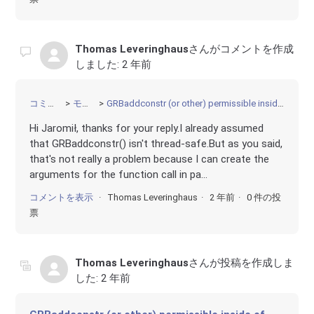
Thomas Leveringhaus
さんがコメントを作成
しました:
2 年前
コミュニティ
モデリング
GRBaddconstr (or other) permissible inside of #pragma omp parallel for in C?
Hi Jaromił, thanks for your reply.I already assumed
that GRBaddconstr() isn't thread-safe.But as you said,
that's not really a problem because I can create the
arguments for the function call in pa...
コメントを表示
Thomas Leveringhaus
2 年前
0 件の投
票
Thomas Leveringhaus
さんが投稿を作成しま
した:
2 年前