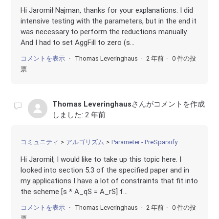
Hi Jaromił Najman, thanks for your explanations. I did
intensive testing with the parameters, but in the end it
was necessary to perform the reductions manually.
And I had to set AggFill to zero (s...
コメントを表示
Thomas Leveringhaus
2 年前
0 件の投
票
Thomas Leveringhaus
さんがコメントを作成
しました:
2 年前
コミュニティ
アルゴリズム
Parameter - PreSparsify
Hi Jaromił, I would like to take up this topic here. I
looked into section 5.3 of the specified paper and in
my applications I have a lot of constraints that fit into
the scheme [s * A_qS = A_rS] f...
コメントを表示
Thomas Leveringhaus
2 年前
0 件の投
票