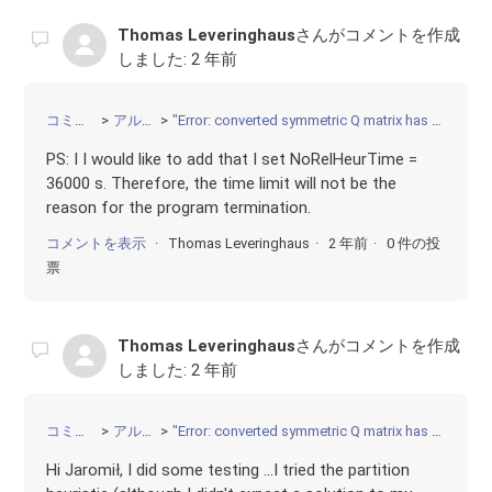
Thomas Leveringhaus
さんがコメントを作成
しました:
2 年前
コミュニティ
アルゴリズム
"Error: converted symmetric Q matrix has more than two billion nonzeros" despite bilinear terms with binaries
PS: I I would like to add that I set NoRelHeurTime =
36000 s. Therefore, the time limit will not be the
reason for the program termination.
コメントを表示
Thomas Leveringhaus
2 年前
0 件の投
票
Thomas Leveringhaus
さんがコメントを作成
しました:
2 年前
コミュニティ
アルゴリズム
"Error: converted symmetric Q matrix has more than two billion nonzeros" despite bilinear terms with binaries
Hi Jaromił, I did some testing ...I tried the partition