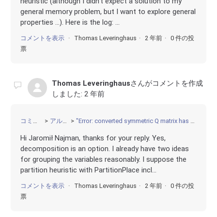
heuristic (although I didn't expect a solution to my
general memory problem, but I want to explore general
properties ...). Here is the log: ...
コメントを表示
Thomas Leveringhaus
2 年前
0 件の投
票
Thomas Leveringhaus
さんがコメントを作成
しました:
2 年前
コミュニティ
アルゴリズム
"Error: converted symmetric Q matrix has more than two billion nonzeros" despite bilinear terms with binaries
Hi Jaromił Najman, thanks for your reply. Yes,
decomposition is an option. I already have two ideas
for grouping the variables reasonably. I suppose the
partition heuristic with PartitionPlace incl...
コメントを表示
Thomas Leveringhaus
2 年前
0 件の投
票