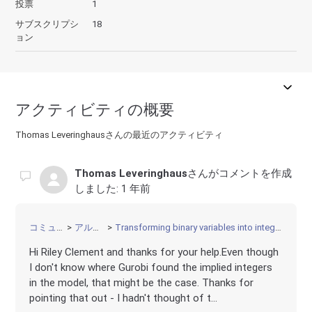
投票
1
サブスクリプシ
18
ョン
アクティビティの概要
Thomas Leveringhausさんの最近のアクティビティ
Thomas Leveringhaus
さんがコメントを作成
しました:
1 年前
コミュニティ
アルゴリズム
Transforming binary variables into integer variables during presolve
Hi Riley Clement and thanks for your help.Even though
I don't know where Gurobi found the implied integers
in the model, that might be the case. Thanks for
pointing that out - I hadn't thought of t...