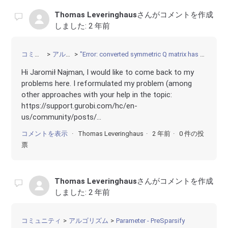
Thomas Leveringhaus
さんがコメントを作成
しました:
2 年前
コミュニティ
アルゴリズム
"Error: converted symmetric Q matrix has more than two billion nonzeros" despite bilinear terms with binaries
Hi Jaromił Najman, I would like to come back to my
problems here. I reformulated my problem (among
other approaches with your help in the topic:
https://support.gurobi.com/hc/en-
us/community/posts/...
コメントを表示
Thomas Leveringhaus
2 年前
0 件の投
票
Thomas Leveringhaus
さんがコメントを作成
しました:
2 年前
コミュニティ
アルゴリズム
Parameter - PreSparsify