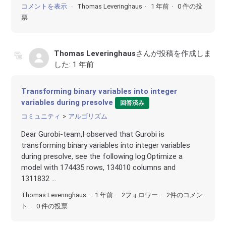
コメントを表示
Thomas Leveringhaus
1 年前
0 件の投
票
Thomas Leveringhaus
さんが投稿を作成しま
した:
1 年前
Transforming binary variables into integer
variables during presolve
回答済み
コミュニティ
アルゴリズム
Dear Gurobi-team,I observed that Gurobi is
transforming binary variables into integer variables
during presolve, see the following log:Optimize a
model with 174435 rows, 134010 columns and
1311832 ...
Thomas Leveringhaus
1 年前
2フォロワー
2件のコメン
ト
0 件の投票