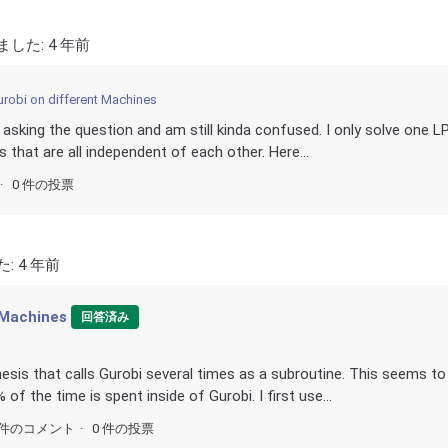
ました:
4 年前
robi on different Machines
 asking the question and am still kinda confused. I only solve one L
s that are all independent of each other. Here...
0 件の投票
た:
4 年前
 Machines
回答済み
esis that calls Gurobi several times as a subroutine. This seems to
f the time is spent inside of Gurobi. I first use...
6件のコメント
0 件の投票