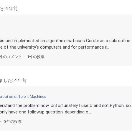
た:
4 年前
esis and implemented an algorithm that uses Gurobi as a subroutine.
 of the university's computers and for performance r...
5件のコメント
1件の投票
ました:
4 年前
robi on different Machines
nderstand the problem now. Unfortunately I use C and not Python, so 
I only have one followup question: depending o...
0 件の投票