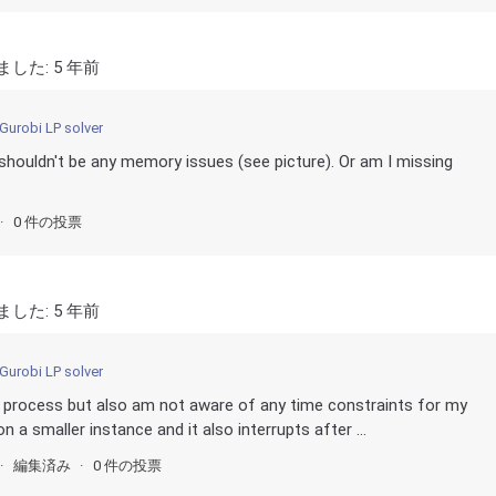
ました:
5 年前
Gurobi LP solver
 shouldn't be any memory issues (see picture). Or am I missing
0 件の投票
ました:
5 年前
Gurobi LP solver
 the process but also am not aware of any time constraints for my
n a smaller instance and it also interrupts after ...
編集済み
0 件の投票