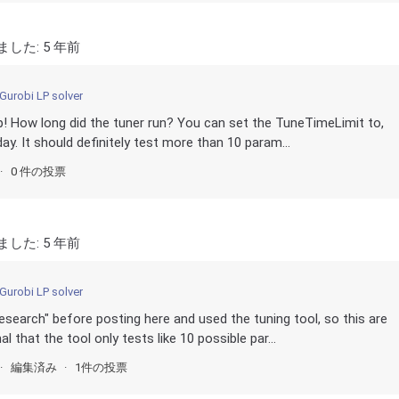
ました:
5 年前
Gurobi LP solver
lp! How long did the tuner run? You can set the TuneTimeLimit to,
day. It should definitely test more than 10 param...
0 件の投票
ました:
5 年前
Gurobi LP solver
"research" before posting here and used the tuning tool, so this are
l that the tool only tests like 10 possible par...
編集済み
1件の投票