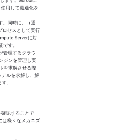
ます。Gurobiに
を使用して最適化を
です。同時に、（通
別のプロセスとして実行
e Serverに対
能です。
が管理するクラウ
エンジンを管理し実
デルを求解させる際
ンがモデルを求解し、解
ます。
とを確認することで
には様々なメカニズ