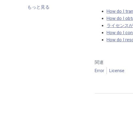
もっと見る
How do I tra
How do I obta
ライセンス
How do I conf
How do I res
関連
Error
License