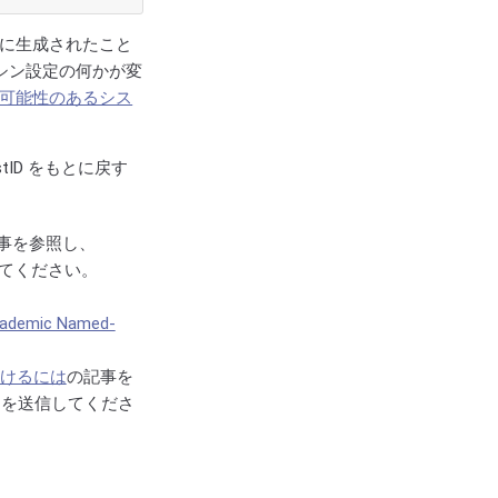
用に生成されたこと
シン設定の何かが変
可能性のあるシス
ID をもとに戻す
事を参照し、
してください。
cademic Named-
けるには
の記事を
トを送信してくださ