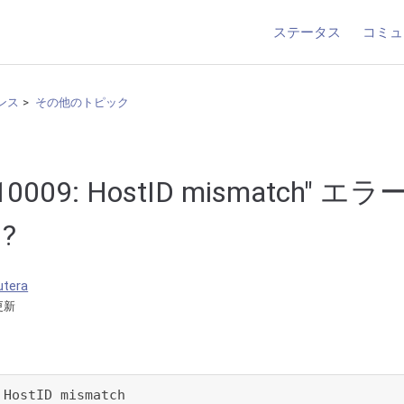
ステータス
コミュ
ンス
その他のトピック
10009: HostID mismatch" 
?
utera
更新
 HostID mismatch 