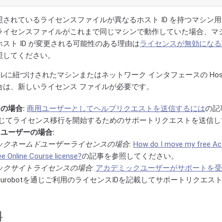
されているライセンスファイルが異なるホスト ID を持つマシン
ライセンスファイルがこれまで同じマシンで動作していた場合、マ
スト ID が変更される可能性のある理由は
ライセンスが無効になる
照してください。
ルに紐づけされたマシンまたはネットワーク インタフェースの Host
合は、新しいライセンス ファイルが必要です。
の場合:
商用ユーザーとしてヘルプリクエストを送信するには
の記
tを通じてライセンス移行を開始するためのサポートリクエストを送信
ユーザーの場合:
ックネームドユーザーライセンスの場合:
How do I move my free A
ee Online Course license?
の記事を参照してください。
ックサイトライセンスの場合
:
アカデミックユーザーがサポートを受
urobotを通じご利用のライセンスIDを記載してサポートリクエス
料