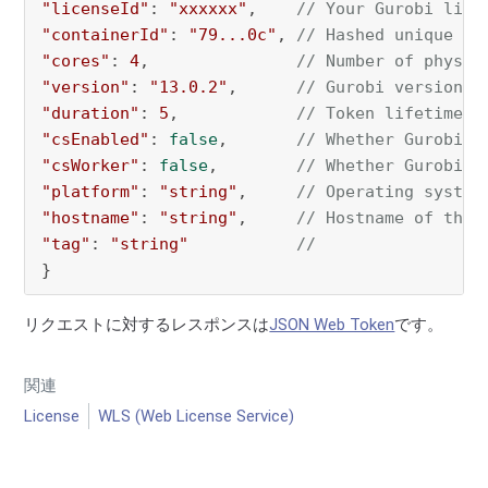
"licenseId"
: 
"xxxxxx"
,    
// Your Gurobi lice
"containerId"
: 
"79...0c"
, 
// Hashed unique id
"cores"
: 
4
,               
// Number of physic
"version"
: 
"13.0.2"
,      
// Gurobi version u
"duration"
: 
5
,            
// Token lifetime i
"csEnabled"
: 
false
,       
// Whether Gurobi C
"csWorker"
: 
false
,        
// Whether Gurobi R
"platform"
: 
"string"
,     
// Operating system
"hostname"
: 
"string"
,     
// Hostname of the 
"tag"
: 
"string"
//
}
リクエストに対するレスポンスは
JSON Web Token
です。
関連
License
WLS (Web License Service)