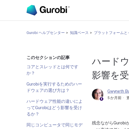
Gurobi ヘルプセンター
知識ベース
プラットフォームと
このセクションの記事
ハードウ
コアとスレッドとは何です
影響を
か？
Gurobiを実行するためのハー
ドウェアの選び方は？
Gwyneth B
5 か月前
ハードウェア性能の違いによ
ってGurobiはどう影響を受け
るか？
残念ながらGuro
同じコンピュータで同じモデ