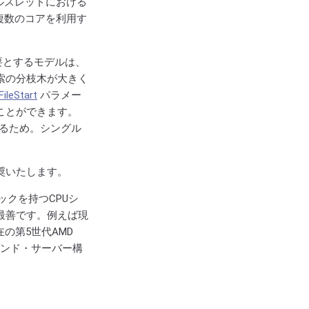
ルスレッドにおける
複数のコアを利用す
要とするモデルは、
索の分枝木が大きく
ileStart
パラメー
ことができます。
するため。シングル
奨いたします。
ックを持つCPUシ
最善です。例えば現
現在の第5世代AMD
エンド・サーバー構