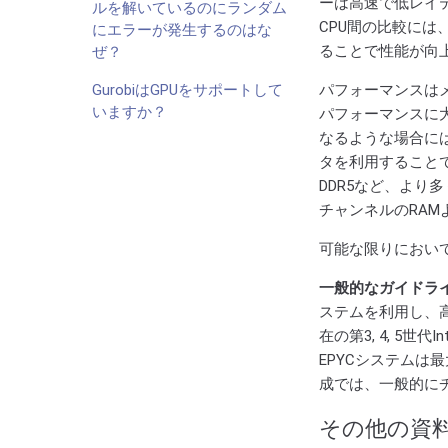
ーは高速で低レイ
ルを解いているのにランダム
CPU間の比較には
にエラーが発生するのはな
ることで性能が向
ぜ？
GurobiはGPUをサポートして
パフォーマンスはメ
いますか？
パフォーマンスに
なるような場合に
タを利用すること
DDR5など、よ
チャンネルのRA
可能な限りにおい
一般的なガイドライ
ステムを利用し、
在の第3, 4, 5世
EPYCシステムは
成では、一般的に
その他の資