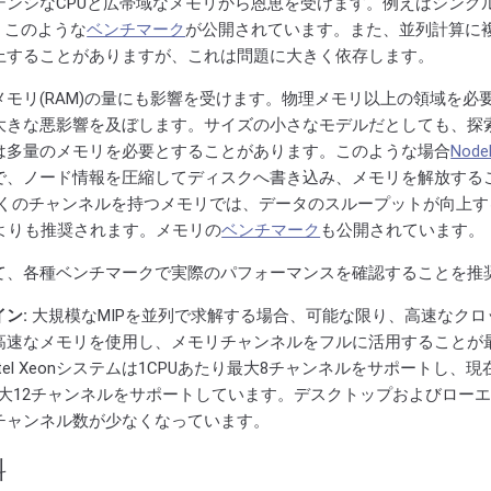
テンシなCPUと広帯域なメモリから恩恵を受けます。例えばシング
、このような
ベンチマーク
が公開されています。また、並列計算に
上することがありますが、これは問題に大きく依存します。
モリ(RAM)の量にも影響を受けます。物理メモリ以上の領域を必
大きな悪影響を及ぼします。サイズの小さなモデルだとしても、探
は多量のメモリを必要とすることがあります。このような場合
NodeF
で、ノード情報を圧縮してディスクへ書き込み、メモリを解放する
り多くのチャンネルを持つメモリでは、データのスループットが向上
Mよりも推奨されます。メモリの
ベンチマーク
も公開されています。
て、各種ベンチマークで実際のパフォーマンスを確認することを推
ン:
大規模なMIPを並列で求解する場合、可能な限り、高速なクロ
高速なメモリを使用し、メモリチャンネルをフルに活用することが
代Intel Xeonシステムは1CPUあたり最大8チャンネルをサポートし、
最大12チャンネルをサポートしています。デスクトップおよびロー
チャンネル数が少なくなっています。
料