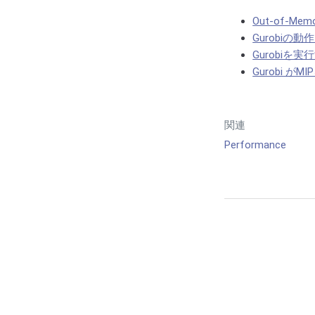
Out-of-
Gurobi
Gurobi
Gurobi 
関連
Performance